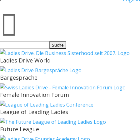

Suchen
nach:
Ladies Drive World
Bargespräche
Female Innovation Forum
League of Leading Ladies
Future League