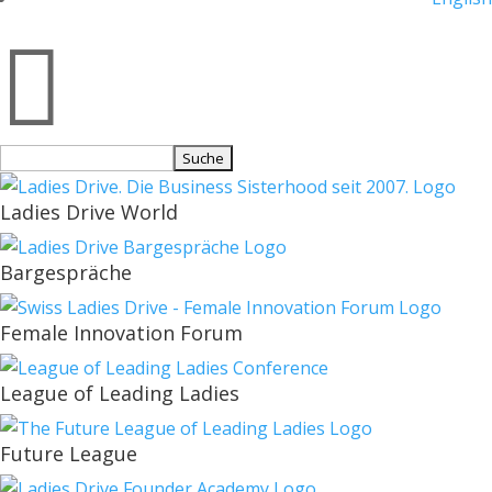

Suchen
nach:
Ladies Drive World
Bargespräche
Female Innovation Forum
League of Leading Ladies
Future League