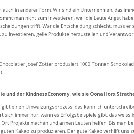
nn auch in anderer Form. Wir sind ein Unternehmen, das imm
 kommt man nicht zum Investieren, weil die Leute Angst hab
scheidungen trifft. War die Entscheidung schlecht, muss er s
, zu investieren, geile Produkte herzustellen und Verant
hocolatier Josef Zotter produziert 1000 Tonnen Schokolade 
at
 und der Kindness Economy, wie sie Oona Horx Strather
s gibt einen Umwälzungsprozess, das kann ich unterschreiben
sich immer nur, wenn es Erfolgsbeispiele gibt, das weiss i
vor Ort Projekte machen und armen Leuten helfen. Bis man be
guten Kakao zu produzieren. Der gute Kakao verhilft uns zu 