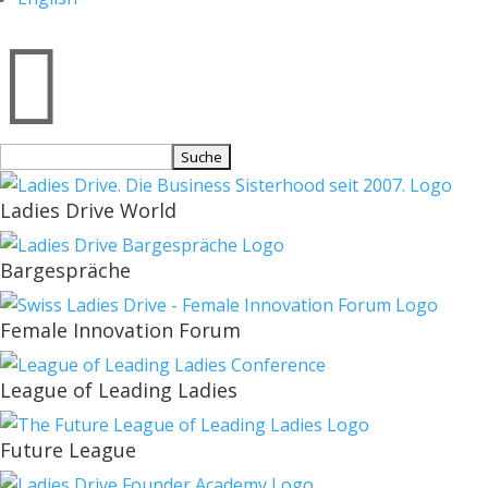

Suchen
nach:
Ladies Drive World
Bargespräche
Female Innovation Forum
League of Leading Ladies
Future League