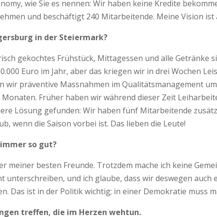
onomy, wie Sie es nennen: Wir haben keine Kredite bekommen
rnehmen und beschäftigt 240 Mitarbeitende. Meine Vision is
egersburg in der Steiermark?
frisch gekochtes Frühstück, Mittagessen und alle Getränke si
000 Euro im Jahr, aber das kriegen wir in drei Wochen Leis
en wir präventive Massnahmen im Qualitäts­management um 
onaten. Früher haben wir während dieser Zeit Leih­arbeiter
re Lösung gefunden: Wir haben fünf Mitarbeitende zusätzli
 wenn die Saison vorbei ist. Das lieben die Leute!
 immer so gut?
iner meiner besten Freunde. Trotzdem mache ich keine Geme
 unterschreiben, und ich glaube, dass wir deswegen auch erf
 Das ist in der Politik wichtig; in einer Demokratie muss
gen treffen, die im Herzen wehtun.