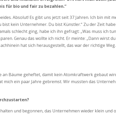
is für bio und fair zu bezahlen.“
s. Absolut! Es gibt uns jetzt seit 37 Jahren. Ich bin mit m
ist kein Unternehmer. Du bist Künstler.“ Zu der Zeit haben 
 damals schlecht ging, habe ich ihn gefragt: „Was muss ich 
en. Genau das wollte ich nicht. Er meinte: „Dann wirst du p
hhinein hat sich herausgestellt, das war der richtige Weg.
 an Bäume geheftet, damit kein Atomkraftwerk gebaut wird.
at mich ein paar Jahre gebremst. Wir mussten das Unterneh
urchzustarten?
gehalten und begonnen, das Unternehmen wieder klein und oh