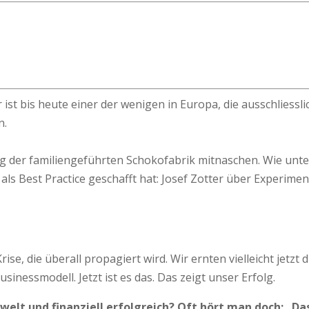
r ist bis heute einer der wenigen in Europa, die ausschliessl
n.
lg der familiengeführten Schokofabrik mitnaschen. Wie unt
ls Best Practice geschafft hat: Josef Zotter über Experiment
 Krise, die überall propagiert wird. Wir ernten vielleicht jet
nessmodell. Jetzt ist es das. Das zeigt unser Erfolg.
elt und finanziell erfolgreich? Oft hört man doch: „Das