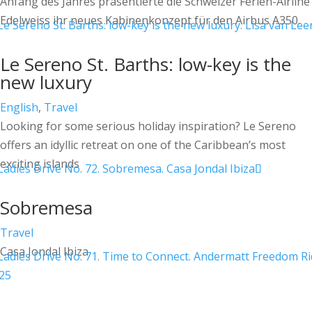
Anfang des Jahres präsentierte die Schweizer Ferien-Airline
Edelweiss ihr neues Kabinenkonzept für den Airbus A350.
Le Sereno St. Barths: low-key is the
new luxury
English
,
Travel
Looking for some serious holiday inspiration? Le Sereno
offers an idyllic retreat on one of the Caribbean’s most
exciting islands
Sobremesa
Travel
Casa Jondal Ibiza