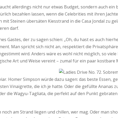
aucht allerdings nicht nur etwas Budget, sondern auch ein 
türlich bezahlen lassen, wenn die Celebrities mit ihren Jac
mit Steinen übersäten Kiesstrand in die Casa Jondal zu gel
eren darf.
es Gastes, der zu sagen schien: „Oh, du hast es auch hierhe
ent. Man spricht sich nicht an, respektiert die Privatsphä
gestimmt wird. Anders wäre es wohl nicht möglich, so viele
magische Art und Weise vereint – zumal für ein paar kostbare
viar. Homer Simpson würde dazu sagen: das beste Essen, ge
ten Vinaigrette, die ich je hatte. Oder die gefüllte Ananas
. Oder die Wagyu-Tagliata, die perfekt auf den Punkt gebrate
noch am Strand liegen und chillen, wer mag. Oder man shop