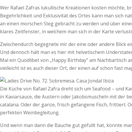
Wer Rafael Zafras lukullische Kreationen kosten möchte, br
Begehrlichkeit und Exklusivität des Ortes kann man sich na
an einen morschen Steg gebracht zu werden und über einen 
klares Zeitfenster, in welchem man sich in der Karte verlusti
Zwischendurch begegnete mir der eine oder andere Blick ein
Und dennoch hält man es hier mit helvetischem Understatem
Mal ein Quodlibet von „Happy Birthday“ am Nachbartisch an
vielleicht ist es auch dieser Ort, der einen auf schon fast 
Die Küche von Rafael Zafra dreht sich um Seafood – und Ka
in Kaviarsauce, die Austern oder Jakobsmuscheln mit der bes
catalana. Oder der ganze, frisch gefangene Fisch, frittiert
perfekten Weinbegleitung.
Und wenn man dann die Bäuche gut gefüllt hat, könnte man 