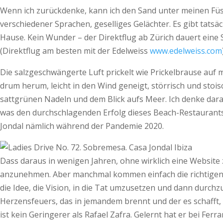
Wenn ich zurückdenke, kann ich den Sand unter meinen Füs
verschiedener Sprachen, geselliges Gelächter. Es gibt tatsäc
Hause. Kein Wunder – der Direktflug ab Zürich dauert eine
(Direktflug am besten mit der Edelweiss
www.edelweiss.com
Die salzgeschwängerte Luft prickelt wie Prickelbrause au
drum herum, leicht in den Wind geneigt, störrisch und stois
sattgrünen Nadeln und dem Blick aufs Meer. Ich denke daran,
was den durchschlagenden Erfolg dieses Beach-Restaurants
Jondal nämlich während der Pandemie 2020.
Dass daraus in wenigen Jahren, ohne wirklich eine Website 
anzunehmen. Aber manchmal kommen einfach die richtigen Me
die Idee, die Vision, in die Tat umzusetzen und dann durchz
Herzensfeuers, das in jemandem brennt und der es schafft,
ist kein Geringerer als Rafael Zafra. Gelernt hat er bei Ferran