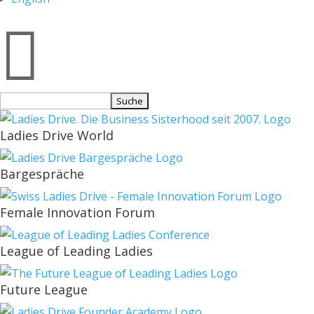

Suchen
nach:
Ladies Drive World
Bargespräche
Female Innovation Forum
League of Leading Ladies
Future League