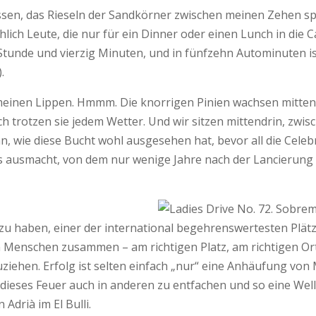
sen, das Rieseln der Sandkörner zwischen meinen Zehen spü
hlich Leute, die nur für ein Dinner oder einen Lunch in die C
 Stunde und vierzig Minuten, und in fünfzehn Autominuten i
).
f meinen Lippen. Hmmm. Die knorrigen Pinien wachsen mitt
ch trotzen sie jedem Wetter. Und wir sitzen mittendrin, zwis
 wie diese Bucht wohl ausgesehen hat, bevor all die Celebri
 ausmacht, von dem nur wenige Jahre nach der Lancierung (
zu haben, einer der international begehrenswertesten Plätz
nschen zusammen – am richtigen Platz, am richtigen Ort, zu
uziehen. Erfolg ist selten einfach „nur“ eine Anhäufung von
 dieses Feuer auch in anderen zu entfachen und so eine Wel
 Adrià im El Bulli.