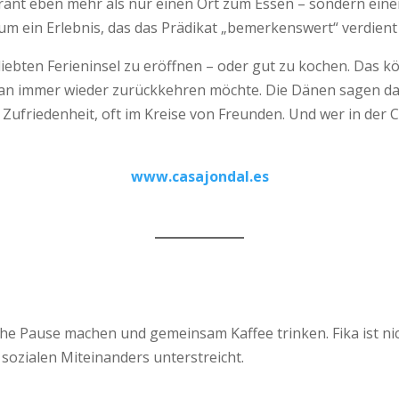
nt eben mehr als nur einen Ort zum Essen – sondern einen L
m ein Erlebnis, das das Prädikat „bemerkenswert“ verdient 
liebten Ferieninsel zu eröffnen – oder gut zu kochen. Das kö
an immer wieder zurückkehren möchte. Die Dänen sagen dazu
friedenheit, oft im Kreise von Freunden. Und wer in der Ca
www.casajondal.es
he Pause machen und gemeinsam Kaffee trinken. Fika ist nic
 sozialen Miteinanders unterstreicht.