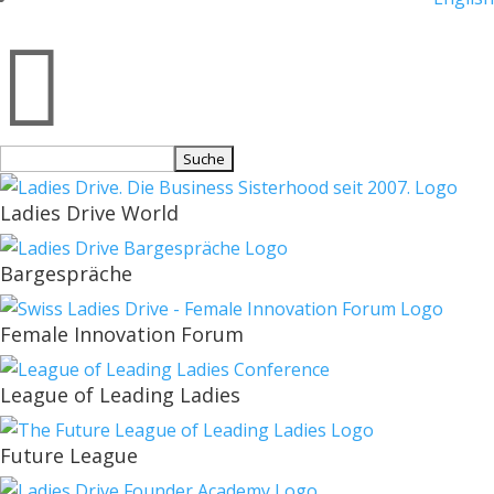

Suchen
nach:
Ladies Drive World
Bargespräche
Female Innovation Forum
League of Leading Ladies
Future League