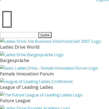

Suchen
nach:
Ladies Drive World
Bargespräche
Female Innovation Forum
League of Leading Ladies
Future League