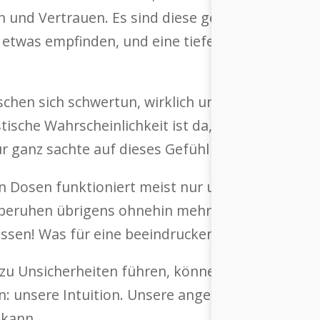
und Vertrauen. Es sind diese geheimen Zutaten,
etwas empfinden, und eine tiefe Verbindung wie
hen sich schwertun, wirklich und wahrhaftig zu 
stische Wahrscheinlichkeit ist da, dass wir enttä
r ganz sachte auf dieses Gefühl einzulassen.
Dosen funktioniert meist nur unzureichend. Es 
 beruhen übrigens ohnehin mehr als 90 Prozent al
Wissen! Was für eine beeindruckende Zahl! Nun – 
zu Unsicherheiten führen, können wir uns etwas
: unsere In­­­tuition. Unsere angeborene Zusatz-I
 kann.