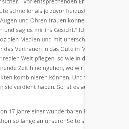
r sicher – vor entsprechenden Erpressungen warnt
eute schneller als je zuvor herzustellen. Was mac
n Augen und Ohren trauen können? Wir rufen die 
 und sag es mir ins Gesicht.“ Ich hoffe, dass wi
ozialen Medien und mit unerschütterlichem Urve
r das Vertrauen in das Gute in Menschen nicht ve
realen Welt pflegen, so wie in der Ära vor Socia
nnende Zeit hineingehen, wo wir die Vorteile de
kten kombinieren können. Und vor allem, wo Co
n sie verdient haben. So ist es auch in unserer 
hon 17 Jahre einer wunderbaren Reise mit euch. 
chon so lange an unserer Seite seid, ist wahrlich: