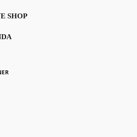
VE SHOP
nces
NDA
NER