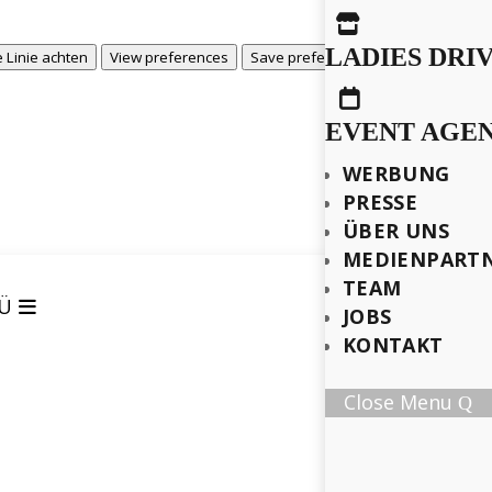

LADIES DRI
View prefere
 Linie achten
View preferences
Save preferences

EVENT AGE
WERBUNG
PRESSE
ÜBER UNS
MEDIENPART
TEAM
Ü
JOBS
KONTAKT
Close Menu