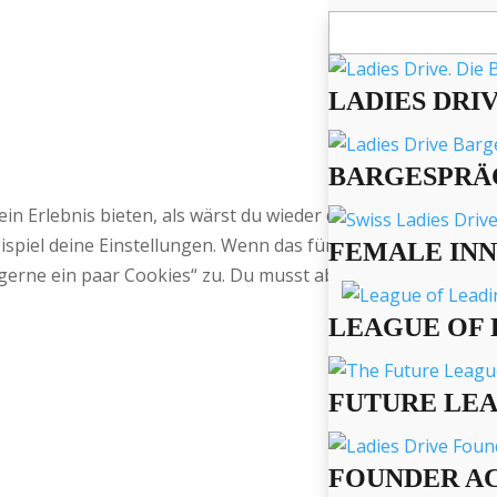
Suchen
nach:
LADIES DRI
BARGESPRÄ
 ein Erlebnis bieten, als wärst du wieder daheim bei Oma,
spiel deine Einstellungen. Wenn das für Dich okay ist, sti
FEMALE IN
gerne ein paar Cookies“ zu. Du musst aber natürlich nicht.
LEAGUE OF 
FUTURE LE
FOUNDER A