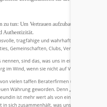
n zu tun: Um Vertrauen aufzubauen, braucht es e
 Authentizität.
ensvolle, tragfähige und wahrhafte Beziehungen 
ties, Gemeinschaften, Clubs, Vereinigungen, Fami
s nennen, sind das, was uns in einer hochkomplex
urg im Wind, wenn sie nicht auf Vertrauen aufgeb
 von vielen taffen Beraterfirmen und Top-Manage
neuen Währung geworden. Denn „Trusted Brands“ 
eundin ist mehr wert als von einer der vielen Infl
 in sich zusammenhält, was unsere Familien und 