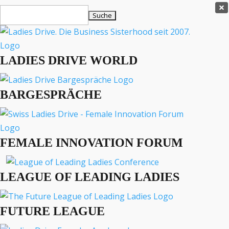
Ladies Drive Shop

Suchen
×
nach:
Es befinden sich keine Produkte im Warenkorb.

LADIES DRIVE WORLD
MENÜ
BARGESPRÄCHE
Interviews
Business
Lifestyle
FEMALE INNOVATION FORUM
Events
Travel
Podcast
LEAGUE OF LEADING LADIES
English
FUTURE LEAGUE
INTERVIEWS