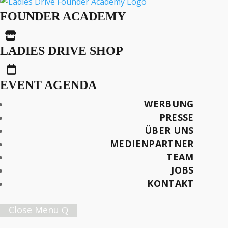
Wertmomente – Die
FOUNDER ACADEMY
Bankenbranche im

Generationenwechsel
LADIES DRIVE SHOP

EVENT AGENDA
VORGESTELLT IN DER MAGAZINAUSGABE:
WERBUNG
Ladies Drive No. 64 (Winter 2023/2024)
PRESSE
ÜBER UNS
Interview: Sandra-Stella Triebl
MEDIENPARTNER
Foto: Amanda Nikolic
TEAM
JOBS
Später lesen
KONTAKT
Close Menu