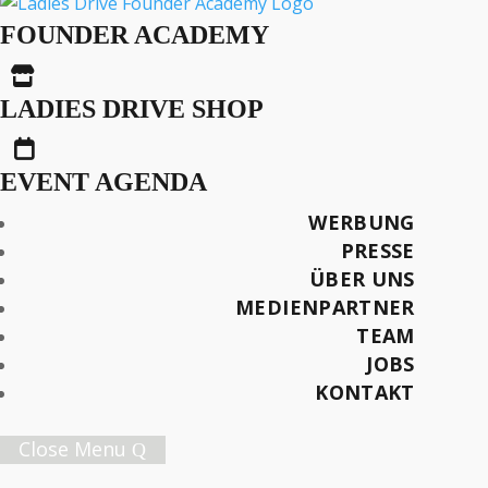
Genau Deshalb Bin Ich
FOUNDER ACADEMY
Hier!

LADIES DRIVE SHOP

AUS DER SERIE
EVENT AGENDA
Bargespräche
WERBUNG
PRESSE
Text: Dörte Welti
ÜBER UNS
Fotos: Markus Mallaun
MEDIENPARTNER
TEAM
Später lesen
JOBS
KONTAKT
Close Menu
Female Innovation Forum Vol. 9