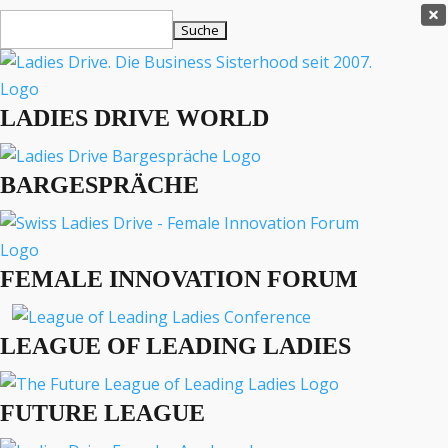
Ladies Drive Shop

Suchen
×
nach:
Es befinden sich keine Produkte im Warenkorb.

LADIES DRIVE WORLD
MENÜ
BARGESPRÄCHE
Interviews
Business
Lifestyle
FEMALE INNOVATION FORUM
Events
Travel
Podcast
LEAGUE OF LEADING LADIES
English
FUTURE LEAGUE
BARGESPRÄCHE
BUSINESS
EVENTS