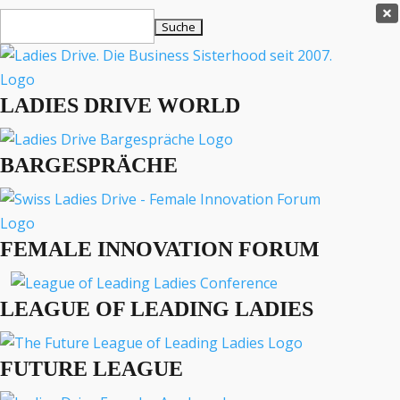
Ladies Drive Shop

Suchen
×
nach:
Es befinden sich keine Produkte im Warenkorb.

LADIES DRIVE WORLD
MENÜ
BARGESPRÄCHE
Interviews
Business
Lifestyle
FEMALE INNOVATION FORUM
Events
Travel
Podcast
LEAGUE OF LEADING LADIES
English
FUTURE LEAGUE
https://youtu.be/1uwEcey3mYY?si=HeSVSi4wG-aPZ5xw