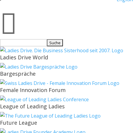

Suchen
nach:
Ladies Drive World
Bargespräche
Female Innovation Forum
League of Leading Ladies
Future League