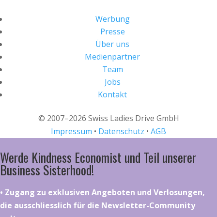
Werbung
Presse
Über uns
Medienpartner
Team
Jobs
Kontakt
© 2007–2026 Swiss Ladies Drive GmbH
Impressum
•
Datenschutz
•
AGB
Werde Kindness Economist und Teil unserer
Business Sisterhood!
•⁠ ⁠⁠Zugang zu exklusiven Angeboten und Verlosungen,
die ausschliesslich für die Newsletter-Community