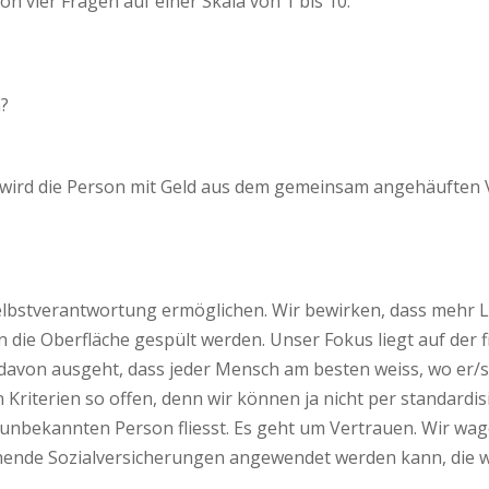
 vier Fragen auf einer Skala von 1 bis 10:
n?
wird die Person mit Geld aus dem gemeinsam angehäuften Ve
stverantwortung ermöglichen. Wir bewirken, dass mehr Leut
 die Oberfläche gespült werden. Unser Fokus liegt auf der 
avon ausgeht, dass jeder Mensch am besten weiss, wo er/sie
 Kriterien so offen, denn wir können ja nicht per standard
 unbekannten Person fliesst. Es geht um Vertrauen. Wir wag
ehende Sozialversicherungen angewendet werden kann, die wi