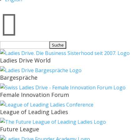

Suchen
nach:
Ladies Drive World
Bargespräche
Female Innovation Forum
League of Leading Ladies
Future League