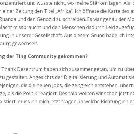
konzentriert und wusste nicht, wo meine Stärken lagen. Als i
 einer Zeitung den Titel „Afrika“. Ich öffnete die Karte des
 Ruanda und den Genozid zu schreiben. Es war genau der Mo
n Macht missbraucht und den Menschen dadurch Leid zugefügt
lung in unserer Gesellschaft. Aus diesem Grund habe ich I
bourg gewechselt.
ündung der Ting Community gekommen?
k Thank Dezentrum haben sich zusammengetan, um zu über
 zu gestalten. Angesichts der Digitalisierung und Automati
diejenigen, die die neuen Jobs, die zeitgleich entstehen, üb
ge, bis die Politik reagiert. Deshalb wollten wir schon jetz
xistiert, muss ich mich jetzt fragen, in welche Richtung i