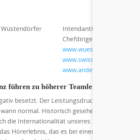
Intendantin Andermatt Mu
Chefdirigentin Swiss Orch
www.wuestendoerfer.com
www.swissorchestra.ch
www.andermattmusic.ch
enz führen zu höherer Teamleistung
egativ besetzt. Der Leistungsdruck bei Berufsmus
dwann normal. Historisch gesehen hat sich das t
ch die Internationalität unseres Kulturbetriebs i
das Hörerlebnis, das es bei einem Livekonzert h