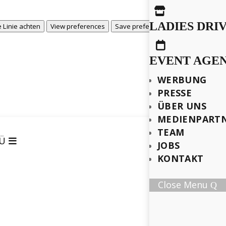

LADIES DRI
View prefere
 Linie achten
View preferences
Save preferences

EVENT AGE
WERBUNG
PRESSE
ÜBER UNS
MEDIENPART
TEAM
Ü
JOBS
KONTAKT
Close Menu