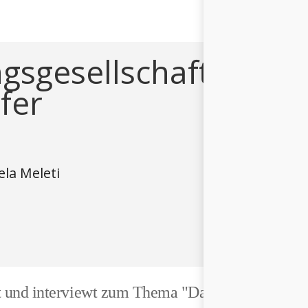
gsgesellschaft –
fer
ela Meleti
t und interviewt zum Thema "Das Ende der Leist