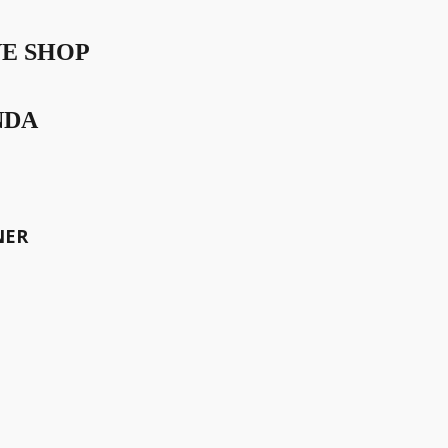
VE SHOP
nces
NDA
NER