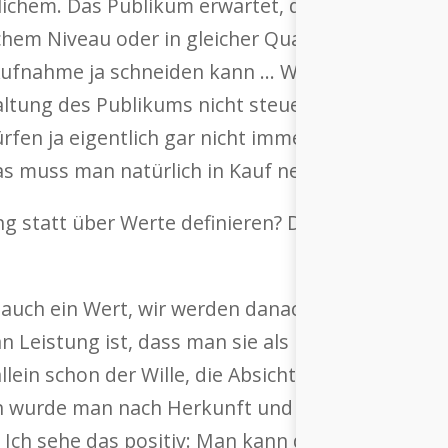
ichem. Das Publikum erwartet, dass es in einem 
chem Niveau oder in gleicher Qualität und Perf
 Aufnahme ja schneiden kann … Wie geht man dam
tung des Publikums nicht steuern. Zudem sind da 
 dürfen ja eigentlich gar nicht immer positiv schre
das muss man natürlich in Kauf nehmen.
g statt über Werte definieren? Da muss ich die 
 auch ein Wert, wir werden danach bewertet, welc
 an Leistung ist, dass man sie als Individuum bis
lein schon der Wille, die Absicht, die honoriert w
n wurde man nach Herkunft und Stand beurteilt,
. Ich sehe das positiv: Man kann durch Leistung 