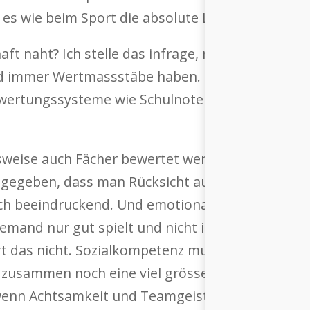
es wie beim Sport die absolute Leistung, die zähl
aft naht? Ich stelle das infrage, man hat immer
rd immer Wertmassstäbe haben.
Bewertungssysteme wie Schulnoten hinterfragen a
lsweise auch Fächer bewertet werden wie soziales
htgegeben, dass man Rücksicht auf andere nimm
ich beeindruckend. Und emotionale Intelligenz m
jemand nur gut spielt und nicht ins Team passt, 
rt das nicht. Sozialkompetenz muss vorhanden se
r zusammen noch eine viel grössere Leistung, nä
 wenn Achtsamkeit und Teamgeist da sind. Es wür