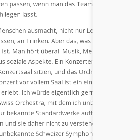
eren passen, wenn man das Teamwork fördern wü
liegen lässt.
 Menschen ausmacht, nicht nur Leistung. Natürli
 Essen, an Trinken. Aber das, was den Menschen v
 ist. Man hört überall Musik, Menschen und ein
s soziale Aspekte. Ein Konzerterlebnis ist etwas,
onzertsaal sitzen, und das Orchester spielt, the
konzert vor vollem Saal ist ein einzigartiges Erl
erlebt. Ich würde eigentlich gerne jedem Mut m
Swiss Orchestra, mit dem ich unbekannte Trouvai
r bekannte Standardwerke aufführe, zählt das A
 und sie daher nicht zu verstehen. Denn bei uns
 unbekannte Schweizer Symphonik ein. Wenn es m