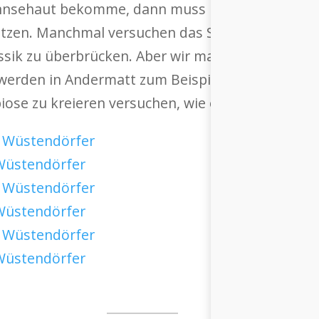
Gänsehaut bekomme, dann muss ich die Partitur n
tzen. Manchmal versuchen das Swiss Orchestra u
sik zu überbrücken. Aber wir machen das nicht
erden in Andermatt zum Beispiel eine Produktio
iose zu kreieren versuchen, wie es sie noch nich
 Wüstendörfer
 Wüstendörfer
 Wüstendörfer