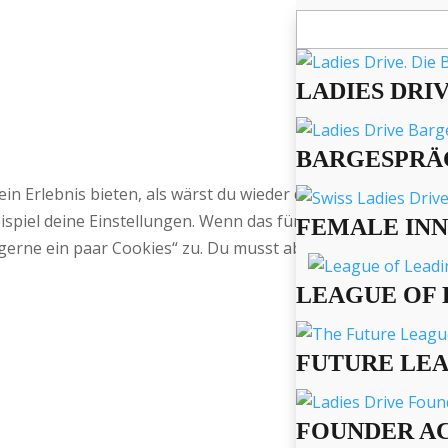
Suchen
nach:
LADIES DRI
BARGESPRÄ
 ein Erlebnis bieten, als wärst du wieder daheim bei Oma,
spiel deine Einstellungen. Wenn das für Dich okay ist, sti
FEMALE IN
gerne ein paar Cookies“ zu. Du musst aber natürlich nicht.
LEAGUE OF 
FUTURE LE
FOUNDER A