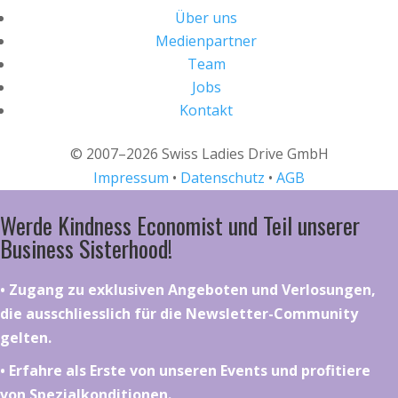
Über uns
Medienpartner
Team
Jobs
Kontakt
© 2007–2026 Swiss Ladies Drive GmbH
Impressum
•
Datenschutz
•
AGB
Werde Kindness Economist und Teil unserer
Business Sisterhood!
•⁠ ⁠⁠Zugang zu exklusiven Angeboten und Verlosungen,
die ausschliesslich für die Newsletter-Community
gelten.
•⁠ ⁠⁠Erfahre als Erste von unseren Events und profitiere
von Spezialkonditionen.