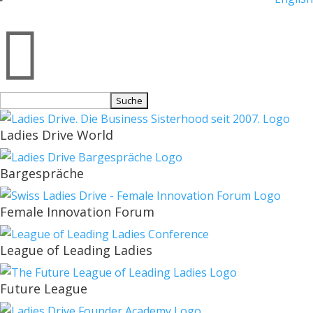

Suchen
nach:
Ladies Drive World
Bargespräche
Female Innovation Forum
League of Leading Ladies
Future League