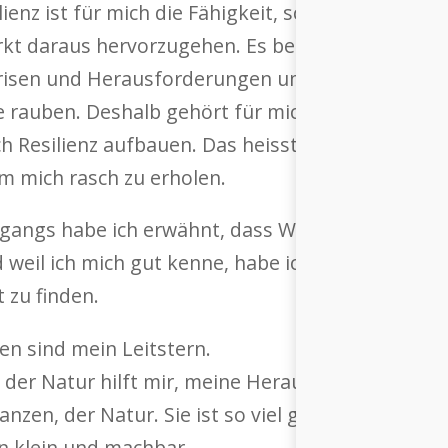
ilienz ist für mich die Fähigkeit, schwierige Situ
kt daraus hervorzugehen. Es bedeutet für mich 
 Krisen und Herausforderungen umgehen zu könne
e rauben. Deshalb gehört für mich zu Resilienz 
ch Resilienz aufbauen. Das heisst also, ich muss
um mich rasch zu erholen.
ingangs habe ich erwähnt, dass Weisheit für mich d
d weil ich mich gut kenne, habe ich für mich ein
t zu finden.
en sind mein Leitstern.
 der Natur hilft mir, meine Herausforderungen zu
zen, der Natur. Sie ist so viel grösser, weiser u
 klein und machbar.