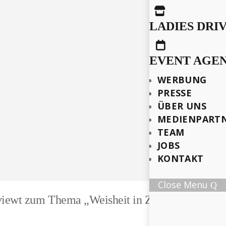

LADIES DRI

EVENT AGE
WERBUNG
PRESSE
ÜBER UNS
MEDIENPART
TEAM
JOBS
KONTAKT
Close Menu
terviewt zum Thema „Weisheit in Zeiten des Dra