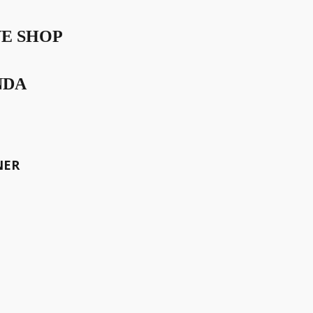
VE SHOP
NDA
NER
mas” im Ladies Drive Magazin