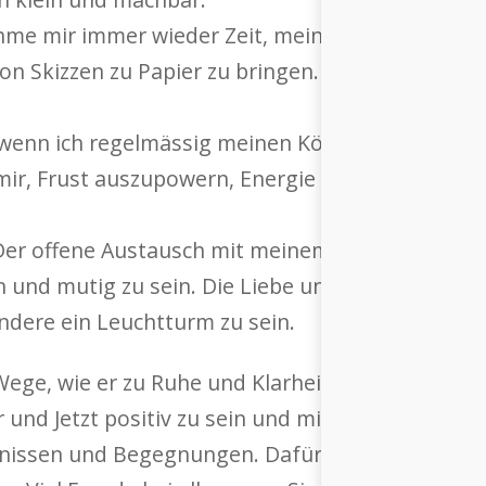
ehme mir immer wieder Zeit, meine Gedanken, Ide
on Skizzen zu Papier zu bringen. Das beruhigt m
ir, wenn ich regelmässig meinen Körper spüre, mei
mir, Frust auszupowern, Energie zu schöpfen, mi
Der offene Austausch mit meinem Partner, mein
eiben und mutig zu sein. Die Liebe und Zuneigung
ndere ein Leuchtturm zu sein.
ege, wie er zu Ruhe und Klarheit, zu Resilienz u
r und Jetzt positiv zu sein und mich wohlzufühlen.
gnissen und Begegnungen. Dafür bin ich dankbar