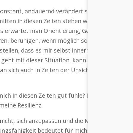
 konstant, andauernd verändert sich alles, rasend
itten in diesen Zeiten stehen wir. Als Individuen
s erwartet man Orientierung, Gelassenheit, Sich
eren, beruhigen, wenn möglich sogar abschalten. 
zustellen, dass es mir selbst innerhalb des Chao
geht mit dieser Situation, kann ich anderen Zuv
an sich auch in Zeiten der Unsicherheit gut füh
mich in diesen Zeiten gut fühle? Ich verlasse mic
eine Resilienz.
nicht, sich anzupassen und die Meinungen andere
gsfähigkeit bedeutet für mich, sich schnell an 