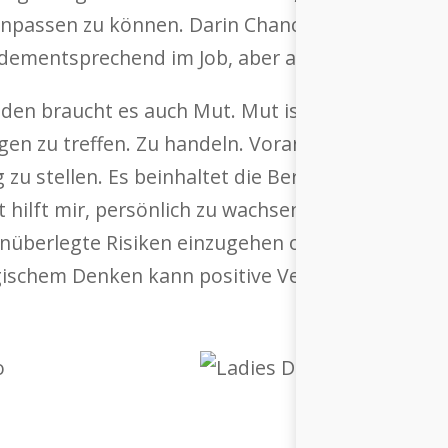
npassen zu können. Darin Chancen zu sehen, de
dementsprechend im Job, aber auch als Individuu
den braucht es auch Mut. Mut ist heutzutage ein 
en zu treffen. Zu handeln. Voranzuschreiten. Mut 
zu stellen. Es beinhaltet die Bereitschaft, Risik
hilft mir, persönlich zu wachsen, Veränderung u
 unüberlegte Risiken einzugehen oder rücksichtsl
gischem Denken kann positive Veränderungen und 