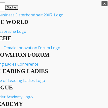

VE WORLD
CHE
NOVATION FORUM
LEADING LADIES
AGUE
und
CADEMY