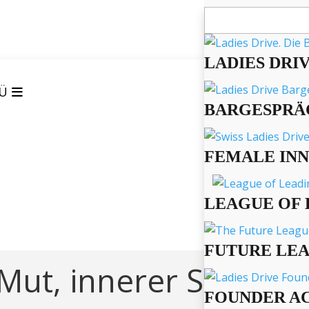
Suchen
nach:
LADIES DRI
Ü
BARGESPRÄ
FEMALE IN
LEAGUE OF 
FUTURE LE
 Mut, innerer Stärke 
FOUNDER A