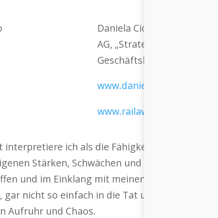
Daniela Ciotto ist Inhaberi
AG, „Strategys best friend
Geschäftsleitung Railaway
www.danielaciotto.ch
www.railaway.ch
interpretiere ich als die Fähigkeit, sich selbst zu
genen Stärken, Schwächen und Werte erkenne, bi
fen und im Einklang mit meinen Überzeugungen 
h, gar nicht so einfach in die Tat umzusetzen. Un
on Aufruhr und Chaos.