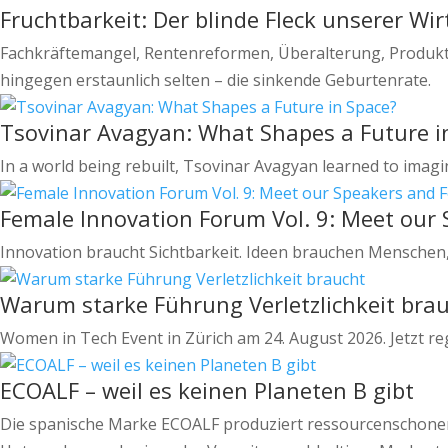
Fruchtbarkeit: Der blinde Fleck unserer Wir
Fachkräftemangel, Rentenreformen, Überalterung, Produktivi
hingegen erstaunlich selten – die sinkende Geburtenrate.
Tsovinar Avagyan: What Shapes a Future i
In a world being rebuilt, Tsovinar Avagyan learned to imag
Female Innovation Forum Vol. 9: Meet our
Innovation braucht Sichtbarkeit. Ideen brauchen Menschen,
Warum starke Führung Verletzlichkeit bra
Women in Tech Event in Zürich am 24. August 2026. Jetzt reg
ECOALF – weil es keinen Planeten B gibt
Die spanische Marke ECOALF produziert ressourcenschonende