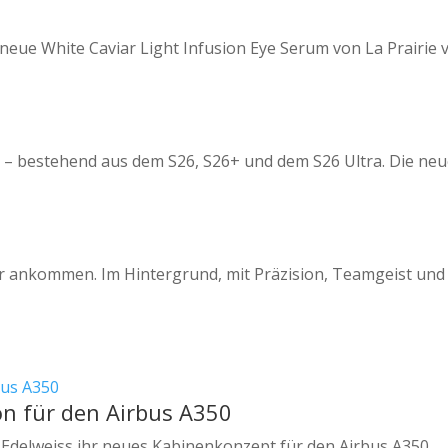
eue White Caviar Light Infusion Eye Serum von La Prairie v
 – bestehend aus dem S26, S26+ und dem S26 Ultra. Die neue
er ankommen. Im Hintergrund, mit Präzision, Teamgeist un
on für den Airbus A350
e Edelweiss ihr neues Kabinenkonzept für den Airbus A350.