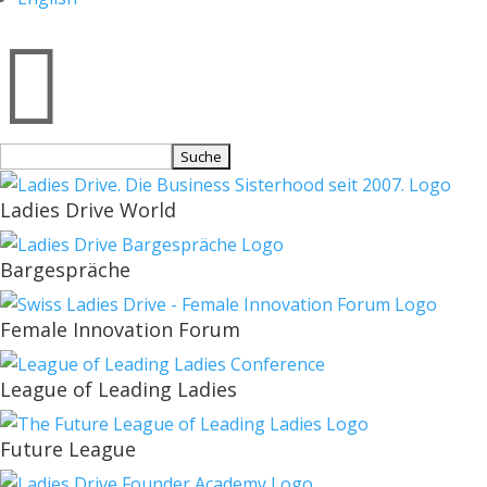

Suchen
nach:
Ladies Drive World
Bargespräche
Female Innovation Forum
League of Leading Ladies
Future League