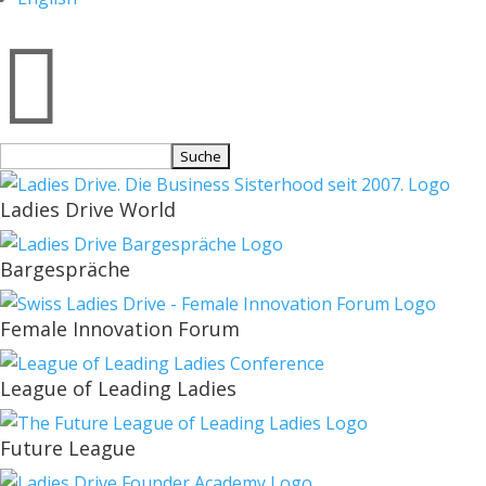

Suchen
nach:
Ladies Drive World
Bargespräche
Female Innovation Forum
League of Leading Ladies
Future League