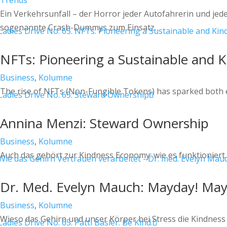
Trends
Ein Verkehrsunfall – der Horror jeder Autofahrerin und je
sogenannte Crash-Dummys zum Einsatz.
NFTs: Pioneering a Sustainable and 
Business
,
Kolumne
The rise of NFTs (Non-Fungible Tokens) has sparked both ex
Annina Menzi: Steward Ownership
Business
,
Kolumne
Auch das gehört zur Kindness Economy: wie es funktioniert.
Dr. Med. Evelyn Mauch: Mayday! May
Business
,
Kolumne
Wieso das Gehirn und unser Körper bei Stress die Kindness 