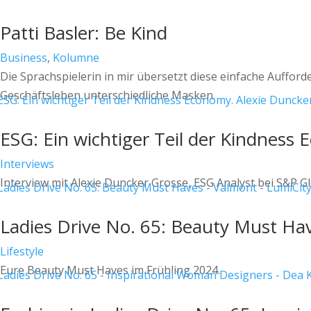
Patti Basler: Be Kind
Business
,
Kolumne
Die Sprachspielerin in mir übersetzt diese einfache Aufforder
Geschäftsleben unterschiedliche Masken.
ESG: Ein wichtiger Teil der Kindness
Interviews
Interview mit Alexie Duncker Grosse, ESG Analyst bei S&P Gl
Ladies Drive No. 65: Beauty Must Ha
Lifestyle
Eure Beauty Must Haves im Frühling 2024.