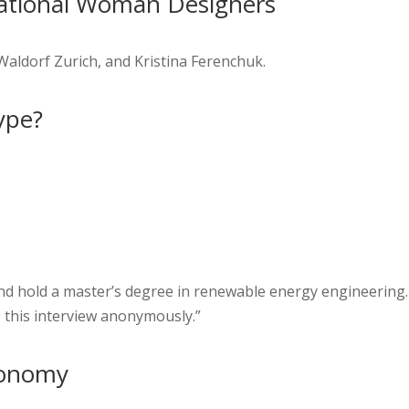
irational Woman Designers
Waldorf Zurich, and Kristina Ferenchuk.
ype?
nd hold a master’s degree in renewable energy engineering.
e this interview anonymously.”
Economy