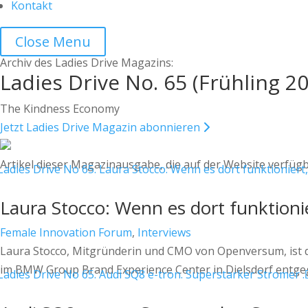
Kontakt
Close Menu
Archiv des Ladies Drive Magazins:
Ladies Drive No. 65 (Frühling 2
The Kindness Economy
Jetzt Ladies Drive Magazin abonnieren
Artikel dieser Magazinausgabe, die auf der Website verfügb
Laura Stocco: Wenn es dort funktionie
Female Innovation Forum
,
Interviews
Laura Stocco, Mitgründerin und CMO von Openversum, ist d
im BMW Group Brand Experience Center in Dielsdorf entg