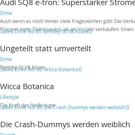
Audi SQ8 e-tron: Superstarker Strom
Drive
Auch wenn es noch immer viele Fragezeichen gibt: Die Verk
Prozent mehr Elektroautos als im Vorjahr verkaufen. Einen –
Ungeteilt statt umverteilt
Drive
Bentley Gt V8 Azure
Wicca Botanica
Lifestyle
Die Kraft der Heilkräuter
Die Crash-Dummys werden weiblich