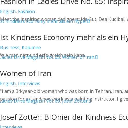
Fashion in Ladies Drive No. 65: Insp
English
,
Fashion
Meet the inspiring woman designers: Ida Gut, Dea Kudibal, 
Ist Kindness Economy mehr als ein H
Business
,
Kolumne
Wie man nett und erfolgreich sein kann.
Women of Iran
English
,
Interviews
“I am a 34-year-old woman who was born in Tehran, Iran, a
passion for art and now work as a painting instructor. I giv
Josef Zotter: BIOnier der Kindness 
Interviews