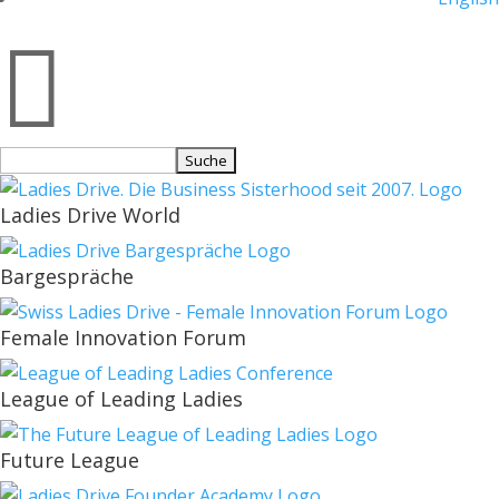

Suchen
nach:
Ladies Drive World
Bargespräche
Female Innovation Forum
League of Leading Ladies
Future League