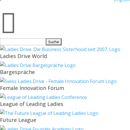

Suchen
nach:
Ladies Drive World
Bargespräche
Female Innovation Forum
League of Leading Ladies
Future League