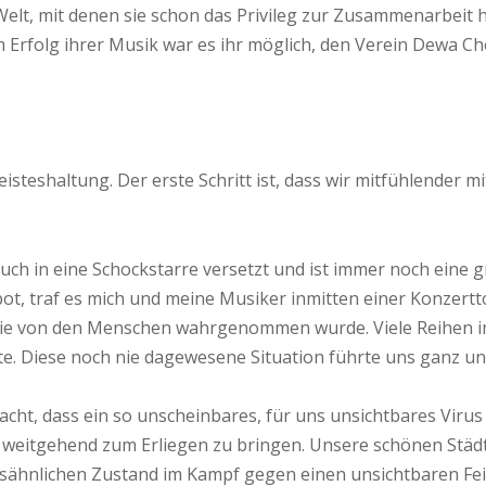
Welt, mit denen sie schon das Privileg zur Zusammenarbeit 
 Erfolg ihrer Musik war es ihr möglich, den Verein Dewa Che
eisteshaltung. Der erste Schritt ist, dass wir mitfühlender
uch in eine Schockstarre versetzt und ist immer noch eine 
, traf es mich und meine Musiker inmitten einer Konzertto
ie von den Menschen wahrgenommen wurde. Viele Reihen im K
te. Diese noch nie dagewesene Situation führte uns ganz un
dacht, dass ein so unscheinbares, für uns unsichtbares Viru
lt weitgehend zum Erliegen zu bringen. Unsere schönen Stä
sähnlichen Zustand im Kampf gegen einen unsichtbaren Fein