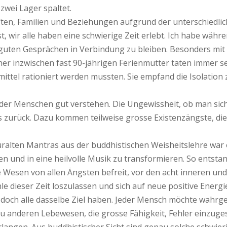
 zwei Lager spaltet.
chaften, Familien und Beziehungen aufgrund der unterschied
ist, wir alle haben eine schwierige Zeit erlebt. Ich habe wäh
uten Gesprächen in Verbindung zu bleiben. Besonders mit 
er inzwischen fast 90-jährigen Ferienmutter taten immer se
ittel rationiert werden mussten. Sie empfand die Isolation 
der Menschen gut verstehen. Die Ungewissheit, ob man sich
uns zurück. Dazu kommen teilweise grosse Existenzängste, 
uralten Mantras aus der buddhistischen Weisheitslehre war e
d in eine heilvolle Musik zu transformieren. So entstand 
e Wesen von allen Ängsten befreit, vor den acht inneren u
hle dieser Zeit loszulassen und sich auf neue positive Ener
wir doch alle dasselbe Ziel haben. Jeder Mensch möchte wa
u anderen Lebewesen, die grosse Fähigkeit, Fehler einzuge