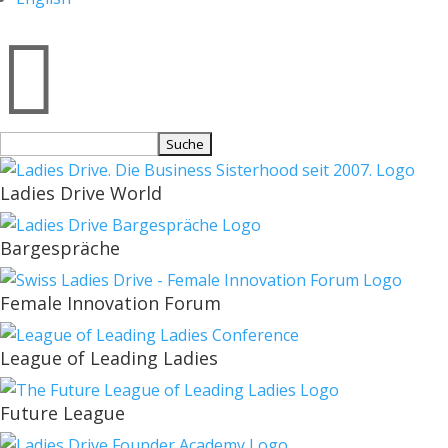

Suchen
nach:
Ladies Drive World
Bargespräche
Female Innovation Forum
League of Leading Ladies
Future League