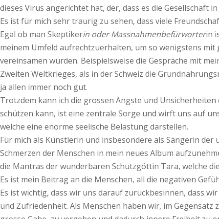
dieses Virus angerichtet hat, der, dass es die Gesellschaft in
Es ist für mich sehr traurig zu sehen, dass viele Freunds
Egal ob man Skeptiker
in oder Massnahmenbefürworter
in 
meinem Umfeld aufrechtzuerhalten, um so wenigstens mit g
vereinsamen würden. Beispielsweise die Gespräche mit mein
Zweiten Weltkrieges, als in der Schweiz die Grundnahrungsm
ja allen immer noch gut.
Trotzdem kann ich die grossen Ängste und Unsicherheiten 
schützen kann, ist eine zentrale Sorge und wirft uns auf 
welche eine enorme seelische Belastung darstellen.
Für mich als Künstlerin und insbesondere als Sängerin der 
Schmerzen der Menschen in mein neues Album aufzunehmen un
die Mantras der wunderbaren Schutzgöttin Tara, welche di
Es ist mein Beitrag an die Menschen, all die negativen Gefü
Es ist wichtig, dass wir uns darauf zurückbesinnen, dass 
und Zufriedenheit. Als Menschen haben wir, im Gegensatz z