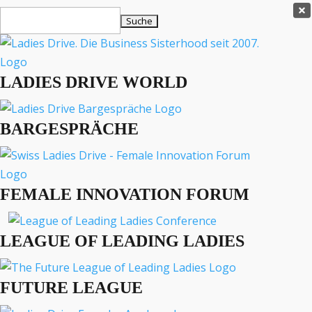
Ladies Drive Shop

Suchen
×
nach:
Es befinden sich keine Produkte im Warenkorb.

LADIES DRIVE WORLD
MENÜ
BARGESPRÄCHE
Interviews
Business
Lifestyle
FEMALE INNOVATION FORUM
Events
Travel
Podcast
LEAGUE OF LEADING LADIES
English
FUTURE LEAGUE
BUSINESS
INTERVIEWS