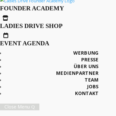
Umgang mit
FOUNDER ACADEMY
Unsicherheit: Doris

Merz Nardone
LADIES DRIVE SHOP

EVENT AGENDA
Text: Doris Merz Nardone
WERBUNG
Fotos: Tomek Gola
PRESSE
ÜBER UNS
Später lesen
MEDIENPARTNER
TEAM
JOBS
KONTAKT
Female Innovation Forum Vol. 9
Close Menu
21. Oktober 2026.
Jetzt Ticket sichern!