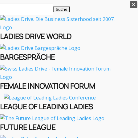
Ladies Drive Shop

Suchen
×
nach:
Es befinden sich keine Produkte im Warenkorb.

LADIES DRIVE WORLD
MENÜ
BARGESPRÄCHE
Interviews
Business
Lifestyle
FEMALE INNOVATION FORUM
Events
Travel
Podcast
LEAGUE OF LEADING LADIES
English
FUTURE LEAGUE
BUSINESS