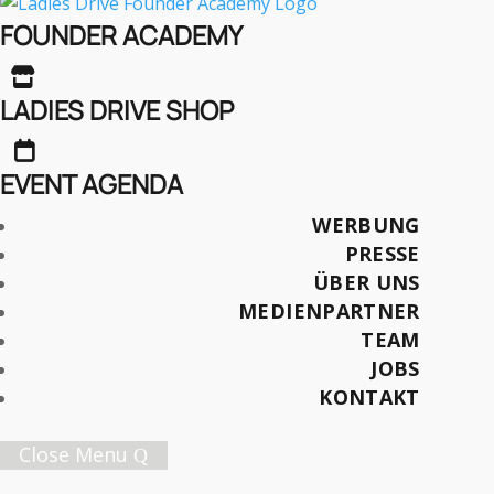
Ja, Nein, Also Kommt
FOUNDER ACADEMY
Drauf An…

LADIES DRIVE SHOP

Text: Volker Strohm
EVENT AGENDA
Fotos: Ladies Drive
WERBUNG
PRESSE
Später lesen
ÜBER UNS
MEDIENPARTNER
TEAM
JOBS
Female Innovation Forum Vol. 9
KONTAKT
21. Oktober 2026.
Jetzt Ticket sichern!
Close Menu