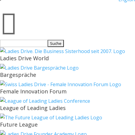

Suchen
nach:
Ladies Drive World
Bargespräche
Female Innovation Forum
League of Leading Ladies
Future League