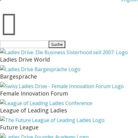

Suchen
nach:
Ladies Drive World
Bargespräche
Female Innovation Forum
League of Leading Ladies
Future League