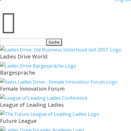

Suchen
nach:
Ladies Drive World
Bargespräche
Female Innovation Forum
League of Leading Ladies
Future League