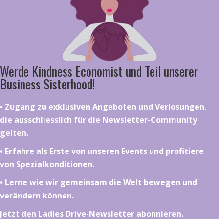
Werde Kindness Economist und Teil unserer
Business Sisterhood!
•⁠ ⁠⁠Zugang zu exklusiven Angeboten und Verlosungen,
die ausschliesslich für die Newsletter-Community
gelten.
•⁠ ⁠⁠Erfahre als Erste von unseren Events und profitiere
von Spezialkonditionen.
•⁠ ⁠⁠Lerne wie wir gemeinsam die Welt bewegen und
verändern können.
Jetzt den Ladies Drive-Newsletter abonnieren.