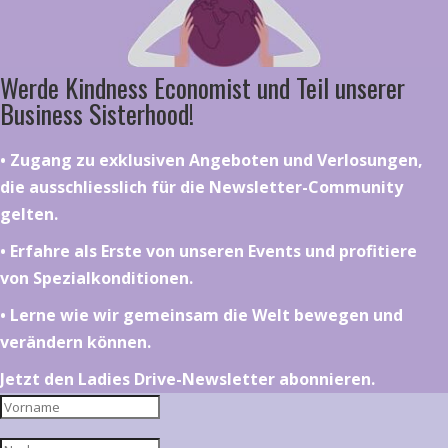
Werde Kindness Economist und Teil unserer
Business Sisterhood!
•⁠ ⁠⁠Zugang zu exklusiven Angeboten und Verlosungen,
die ausschliesslich für die Newsletter-Community
gelten.
•⁠ ⁠⁠Erfahre als Erste von unseren Events und profitiere
von Spezialkonditionen.
•⁠ ⁠⁠Lerne wie wir gemeinsam die Welt bewegen und
verändern können.
Jetzt den Ladies Drive-Newsletter abonnieren.