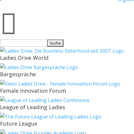

Suchen
nach:
Ladies Drive World
Bargespräche
Female Innovation Forum
League of Leading Ladies
Future League