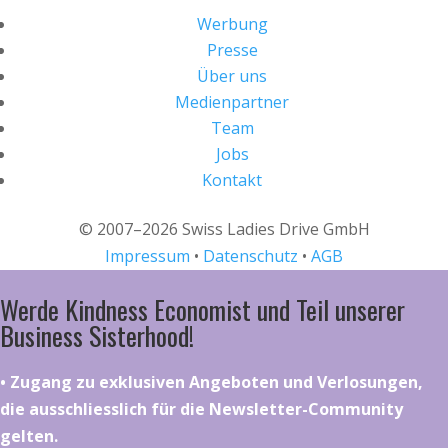
Werbung
Presse
Über uns
Medienpartner
Team
Jobs
Kontakt
© 2007–2026 Swiss Ladies Drive GmbH
Impressum
•
Datenschutz
•
AGB
Werde Kindness Economist und Teil unserer
Business Sisterhood!
•⁠ ⁠⁠Zugang zu exklusiven Angeboten und Verlosungen,
die ausschliesslich für die Newsletter-Community
gelten.