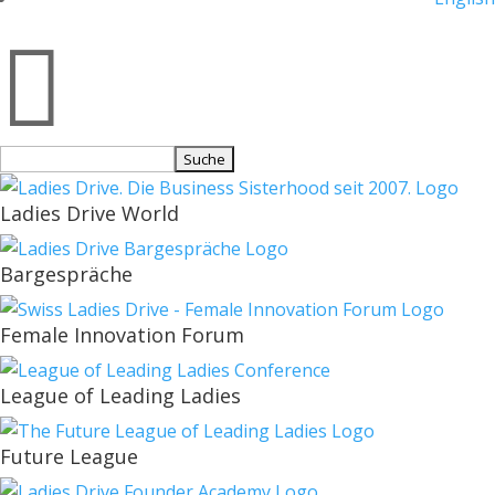

Suchen
nach:
Ladies Drive World
Bargespräche
Female Innovation Forum
League of Leading Ladies
Future League