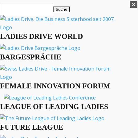
Ladies Drive Shop

Suchen
×
nach:
Es befinden sich keine Produkte im Warenkorb.

LADIES DRIVE WORLD
MENÜ
BARGESPRÄCHE
Interviews
Business
Lifestyle
FEMALE INNOVATION FORUM
Events
Travel
Podcast
LEAGUE OF LEADING LADIES
English
FUTURE LEAGUE
BUSINESS