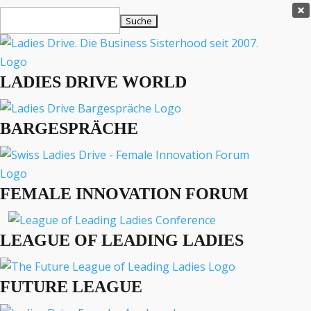
Ladies Drive Shop

Suchen
×
nach:
Es befinden sich keine Produkte im Warenkorb.

LADIES DRIVE WORLD
MENÜ
BARGESPRÄCHE
Interviews
Business
Lifestyle
FEMALE INNOVATION FORUM
Events
Travel
Podcast
LEAGUE OF LEADING LADIES
English
FUTURE LEAGUE
BUSINESS