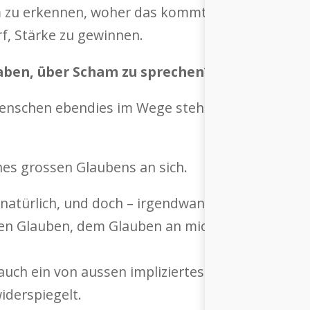
m zu erkennen, woher das kommt, und nutze es d
rf, Stärke zu gewinnen.
aben, über Scham zu sprechen?
 Menschen ebendies im Wege steht. Lieber machen
nes grossen Glaubens an sich.
atürlich, und doch – irgendwann verliert man ihn
n Glauben, dem Glauben an mich selbst, an das
ch ein von aussen impliziertes Gefühl sein. Denn
iderspiegelt.