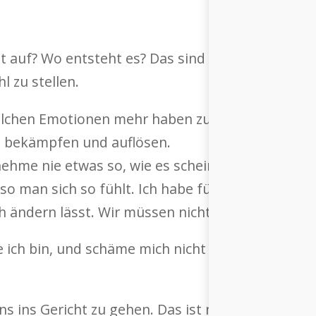
auf? Wo entsteht es? Das sind die Fragen, die 
l zu stellen.
olchen Emotionen mehr haben zu wollen. Das hei
n bekämpfen und auflösen.
ehme nie etwas so, wie es scheint. Ein Leben in F
eso man sich so fühlt. Ich habe für mich heraus
ich ändern lässt. Wir müssen nicht damit leben od
ie ich bin, und schäme mich nicht dafür. Im Gegen
ns ins Gericht zu gehen. Das ist nicht unsere B