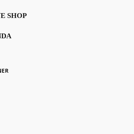
VE SHOP
NDA
NER
el" in der Ausgabe No 60