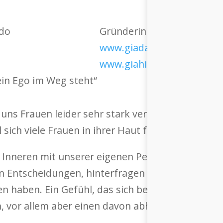
Gründerin & CEO GIAHI AG
www.giadailardo.com
www.giahi.ch
in Ego im Weg steht“
uns Frauen leider sehr stark verbreitet. Ich erl
sich viele Frauen in ihrer Haut fühlen.
im Inneren mit unse­rer eige­nen Person verspüre
nt­schei­dun­gen, hin­ter­fra­gen uns selbst oder 
as­sen haben. Ein Gefühl, das sich beklemmend un
, vor allem aber einen davon abhält, sein Potenzi