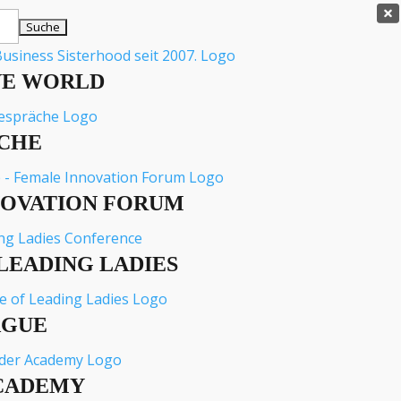

VE WORLD
CHE
NOVATION FORUM
LEADING LADIES
AGUE
CADEMY