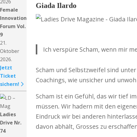
Giada Ilardo
Female
Innovation
Forum Vol.
9
21.
Ich verspüre Scham, wenn mir me
Oktober
2026.
Jetzt
Scham und Selbstzweifel sind unter 
Ticket
Coachings, wie unsicher und unwohl 
sichern!
Scham ist ein Gefühl, das wir tief 
müssen. Wir hadern mit den eige­nen E
Ladies
Ein­druck wir bei ande­ren hin­ter­l
Drive Nr.
davon abhält, Grosses zu erschaffen
74