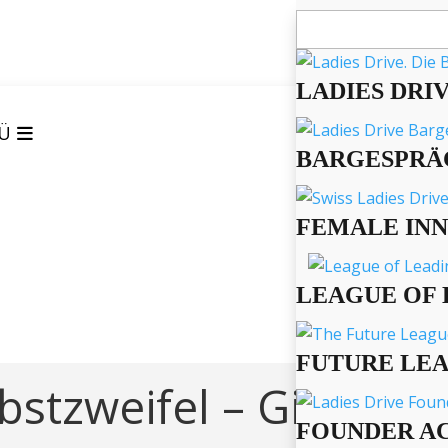
Suchen
nach:
LADIES DRI
Ü
BARGESPRÄ
FEMALE IN
LEAGUE OF 
FUTURE LE
bstzweifel – Giada
FOUNDER A