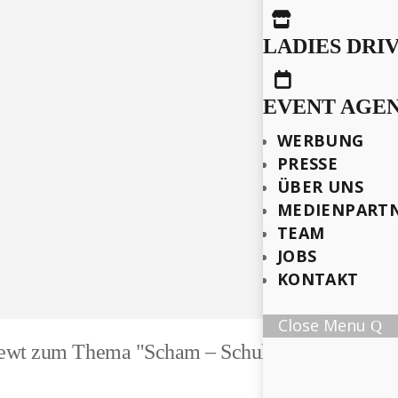

LADIES DRI

EVENT AGE
WERBUNG
PRESSE
ÜBER UNS
MEDIENPART
TEAM
JOBS
KONTAKT
Close Menu
rviewt zum Thema "Scham – Schuld – Selbstzweif