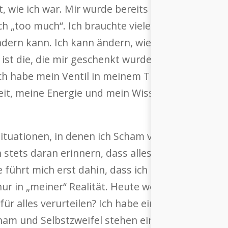
 wie ich war. Mir wurde bereits als junges Mädche
fach „too much“. Ich brauchte viele Jahre, um zu ve
ändern kann. Ich kann ändern, wie ich denke, wie 
ist die, die mir geschenkt wurde. Ich habe geler
 Ich habe mein Ventil in meinem Tun gefunden. I
keit, meine Energie und mein Wissen in vollem 
Situationen, in denen ich Scham verspüre, wenn 
tets daran erinnern, dass alles in meiner eige
e führt mich erst dahin, dass ich mich für etwas 
nur in „meiner“ Realität. Heute weiss ich, wer ich
ür alles verurteilen? Ich habe eine Aufgabe auf d
Scham und Selbstzweifel stehen einem stets im We