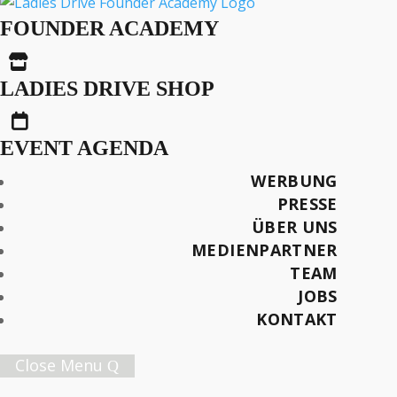
Finanzberater
FOUNDER ACADEMY
empfehlen Frauen

teurere Produkte als
LADIES DRIVE SHOP
Männern – und

vertiefen damit die
EVENT AGENDA
finanzielle Kluft
WERBUNG
zwischen den
PRESSE
ÜBER UNS
Geschlechtern
MEDIENPARTNER
TEAM
JOBS
KONTAKT
Text: Block-Builders.de
Close Menu
Foto: Yuri Arcurs/iStock