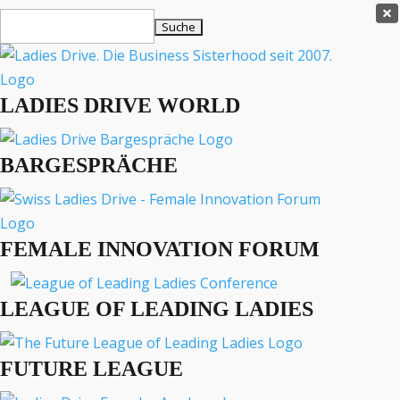
Ladies Drive Shop

Suchen
×
nach:
Es befinden sich keine Produkte im Warenkorb.

LADIES DRIVE WORLD
MENÜ
BARGESPRÄCHE
Interviews
Business
Lifestyle
FEMALE INNOVATION FORUM
Events
Travel
Podcast
LEAGUE OF LEADING LADIES
English
FUTURE LEAGUE
BUSINESS