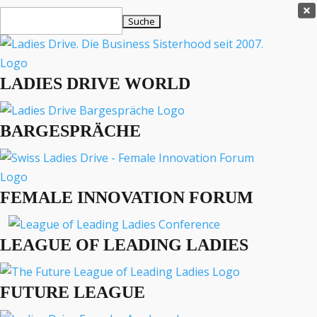
Ladies Drive Shop

Suchen
×
nach:
Es befinden sich keine Produkte im Warenkorb.

LADIES DRIVE WORLD
MENÜ
BARGESPRÄCHE
Interviews
Business
Lifestyle
FEMALE INNOVATION FORUM
Events
Travel
Podcast
LEAGUE OF LEADING LADIES
English
FUTURE LEAGUE
BUSINESS