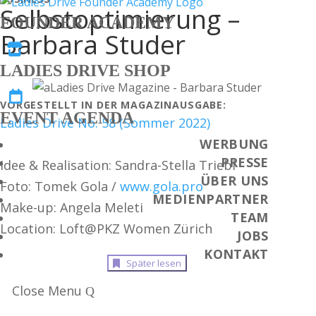
Selbstoptimierung –
FOUNDER ACADEMY
Barbara Studer

LADIES DRIVE SHOP

VORGESTELLT IN DER MAGAZINAUSGABE:
EVENT AGENDA
Ladies Drive No. 58 (Sommer 2022)
WERBUNG
PRESSE
Idee & Realisation: Sandra-Stella Triebl
ÜBER UNS
Foto: Tomek Gola /
www.gola.pro
MEDIENPARTNER
Make-up: Angela Meleti
TEAM
Location: Loft@PKZ Women Zürich
JOBS
KONTAKT
Später lesen
Close Menu