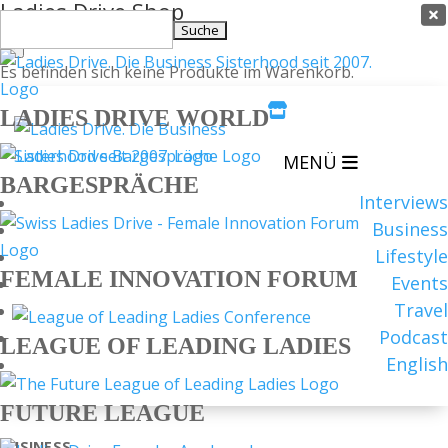
Ladies Drive Shop

Suchen
×
nach:
Es befinden sich keine Produkte im Warenkorb.

LADIES DRIVE WORLD
MENÜ
BARGESPRÄCHE
Interviews
Business
Lifestyle
FEMALE INNOVATION FORUM
Events
Travel
Podcast
LEAGUE OF LEADING LADIES
English
FUTURE LEAGUE
BUSINESS