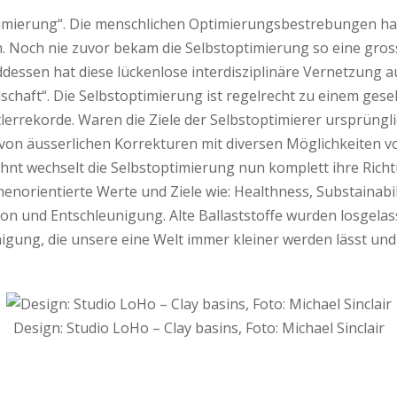
t­optimierung“. Die menschlichen Optimierungsbestrebungen 
Noch nie zuvor bekam die Selbstoptimierung so eine gross
ssen hat diese lückenlose interdisziplinäre Vernetzung auc
schaft“. Die Selbstoptimierung ist regelrecht zu einem ges
lerrekorde. Waren die Ziele der Selbstoptimierer ursprüngl
 von äusserlichen Korrekturen mit diversen Möglichkeiten 
hnt wechselt die Selbstoptimierung nun komplett ihre Rich
enorientierte Werte und Ziele wie: Healthness, Substainabili
ion und Entschleunigung. Alte Ballaststoffe wurden losgelas
igung, die unsere eine Welt immer kleiner werden lässt und
Design: Studio LoHo – Clay basins, Foto: Michael Sinclair