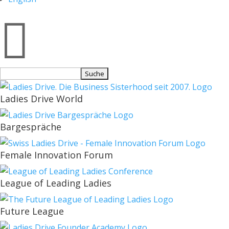

Suchen
nach:
Ladies Drive World
Bargespräche
Female Innovation Forum
League of Leading Ladies
Future League