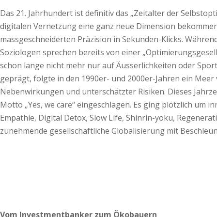
Das 21. Jahrhundert ist definitiv das „Zeitalter der Selbs
digitalen Vernetzung eine ganz neue Dimension bekommen. 
massgeschneiderten Präzision in Sekunden-Klicks. Währendde
Soziologen sprechen bereits von einer „Optimierungsgesell
schon lange nicht mehr nur auf Äusserlichkeiten oder Sport
geprägt, folgte in den 1990er- und 2000er-Jahren ein Meer
Nebenwirkungen und unterschätzter Risiken. Dieses Jahrze
Motto „Yes, we care“ eingeschlagen. Es ging plötzlich um inn
Empathie, Digital Detox, Slow Life, Shinrin-yoku, Regenerat
zunehmende gesellschaftliche Globalisierung mit Beschleun
Vom Investmentbanker zum Ökobauern