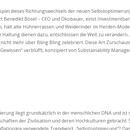
iel dieses Richtungswechsels der neuen Selbst­optimierung
zt Benedikt Bösel – CEO und Ökobauer, einst Investmentban
n, hält alte Hühnerrassen und Weiderinder im Herden-Modell
 Haltung dienen dazu, entschlossen die Welt zu verändern
icht mehr über Bling Bling zelebriert. Diese Art Zurschaus
Gewissen“ verblüfft, konzipiert von Substainability Manage
rung liegt grundsätzlich in der menschlichen DNA und ist so
haften der Zivilisation und deren Hochkulturen gebracht. S
inflationäre verwendete Trendwort „Selbstoptimierung“? Das