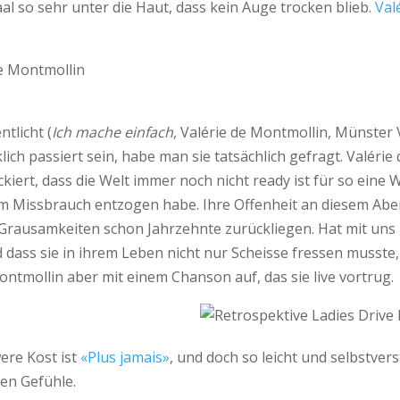
al so sehr unter die Haut, dass kein Auge trocken blieb.
Val
tlicht (
Ich mache einfach
, Valérie de Montmollin, Münster 
ch passiert sein, habe man sie tatsächlich gefragt. Valérie 
ert, dass die Welt immer noch nicht ready ist für so eine 
em Missbrauch entzogen habe. Ihre Offenheit an diesem Aben
rausamkeiten schon Jahrzehnte zurückliegen. Hat mit uns ge
d dass sie in ihrem Leben nicht nur Scheisse fressen musst
ntmollin aber mit einem Chanson auf, das sie live vortrug.
were Kost ist
«Plus jamais»
, und doch so leicht und selbstvers
ken Gefühle.