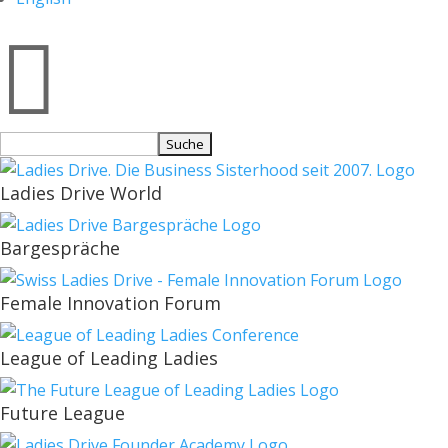

Suchen
nach:
Ladies Drive World
Bargespräche
Female Innovation Forum
League of Leading Ladies
Future League