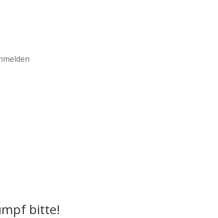
anmelden
umpf bitte!