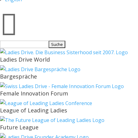

Suchen
nach:
Ladies Drive World
Bargespräche
Female Innovation Forum
League of Leading Ladies
Future League