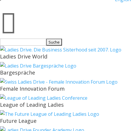

Suchen
nach:
Ladies Drive World
Bargespräche
Female Innovation Forum
League of Leading Ladies
Future League