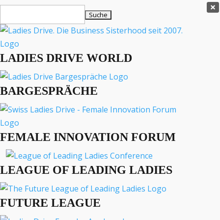
Ladies Drive Shop

Suchen
×
nach:
Es befinden sich keine Produkte im Warenkorb.

LADIES DRIVE WORLD
MENÜ
BARGESPRÄCHE
Interviews
Business
Lifestyle
FEMALE INNOVATION FORUM
Events
Travel
Podcast
LEAGUE OF LEADING LADIES
English
FUTURE LEAGUE
BUSINESS
ENGLISH