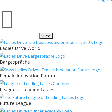

Suchen
nach:
Ladies Drive World
Bargespräche
Female Innovation Forum
League of Leading Ladies
Future League