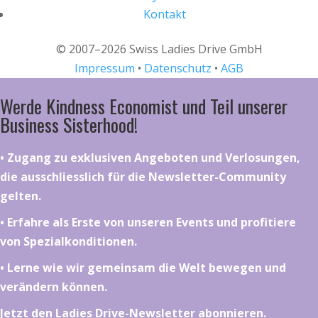
Kontakt
© 2007–2026 Swiss Ladies Drive GmbH
Impressum
•
Datenschutz
•
AGB
Werde Kindness Economist und Teil unserer
Business Sisterhood!
•⁠ ⁠⁠Zugang zu exklusiven Angeboten und Verlosungen,
die ausschliesslich für die Newsletter-Community
gelten.
•⁠ ⁠⁠Erfahre als Erste von unseren Events und profitiere
von Spezialkonditionen.
•⁠ ⁠⁠Lerne wie wir gemeinsam die Welt bewegen und
verändern können.
Jetzt den Ladies Drive-Newsletter abonnieren.