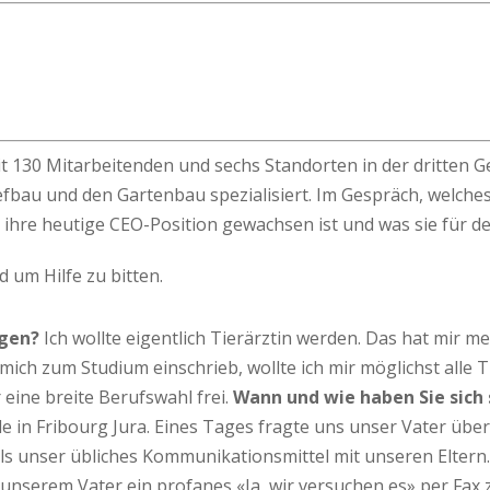
t 130 Mitarbeitenden und sechs Standorten in der dritten 
iefbau und den Gartenbau spezialisiert. Im Gespräch, welc
 in ihre heutige CEO-Position gewachsen ist und was sie für d
 um Hilfe zu bitten.
igen?
Ich wollte eigentlich Tierärztin werden. Das hat mir m
 mich zum Studium einschrieb, wollte ich mir möglichst alle
 eine breite Berufswahl frei.
Wann und wie haben Sie sich 
de in Fribourg Jura. Eines Tages fragte uns unser Vater über
ls unser übliches Kommunikationsmittel mit unseren Eltern
r unserem Vater ein profanes «Ja, wir versuchen es» per Fax