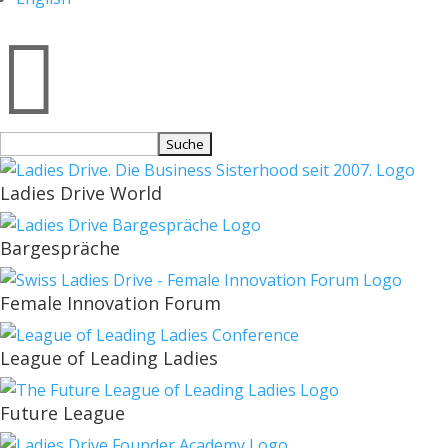

Suchen
nach:
Ladies Drive World
Bargespräche
Female Innovation Forum
League of Leading Ladies
Future League