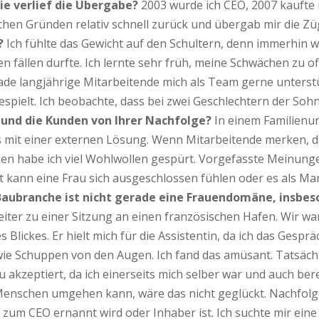
ie verlief die Übergabe?
2003 wurde ich CEO, 2007 kaufte
hen Gründen relativ schnell zurück und übergab mir die Züg
?
Ich fühlte das Gewicht auf den Schultern, denn immerhin 
en fällen durfte. Ich lernte sehr früh, meine Schwächen zu o
ade langjährige Mitarbeitende mich als Team gerne unterst
gespielt. Ich beobachte, dass bei zwei Geschlechtern der So
 und die Kunden von Ihrer Nachfolge?
In einem Familienun
 mit einer externen Lösung. Wenn Mitarbeitende merken, da
unden habe ich viel Wohlwollen gespürt. Vorgefasste Meinu
 kann eine Frau sich ausgeschlossen fühlen oder es als Mar
Baubranche ist nicht gerade eine Frauendomäne, insbeso
iter zu einer Sitzung an einen französischen Hafen. Wir war
lickes. Er hielt mich für die Assistentin, da ich das Gespräc
 wie Schuppen von den Augen. Ich fand das amüsant. Tatsächl
u akzeptiert, da ich einerseits mich selber war und auch ber
t Menschen umgehen kann, wäre das nicht geglückt. Nachfo
zum CEO ernannt wird oder Inhaber ist. Ich suchte mir eine 