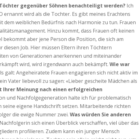
 Töchter gegenüber Söhnen benachteiligt werden?
Ich
 ernannt wird als die Tochter. Es gibt meines Erachtens
mit dem weiblichen Bedürfnis nach Harmonie zu tun. Frauen
Qualitätsmanagement. Hinzu kommt, dass Frauen oft keinen
l bekommt aber jene Person die Position, die sich am
für diesen Job. Hier müssen Eltern ihren Töchtern
eiten von Generationen anerkennen und miteinander
 erkämpft wird, wird irgendwann auch bekämpft.
Wie war
 galt: Angeheiratete Frauen engagieren sich nicht aktiv im
in Vater liebevoll zu sagen: «Lieber gescheite Mädchen als
 Ihrer Meinung nach einen erfolgreichen
n und Nachfolgegeneration halte ich für problematisch
seine eigene Handschrift setzen. Mitarbeitende richten
chfolger die ewige Nummer zwei.
Was würden Sie anderen
achfolgerin sich einen Überblick verschaffen, viel über das
liedern profilieren. Zudem kann ein junger Mensch