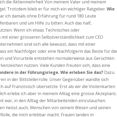
 ich die Aktienmehrheit Von meinem Vater und meinem
el. Trotzdem blieb er für mich ein wichtiger Ratgeber.
Wie
war ich damals ohne Erfahrung für rund 180 Leute
ffenbaren und um Hilfe zu bitten. Auch das half,
ützten. Wenn ich etwas Technisches oder
hn mit einer grösseren Selbstverständlichkeit zum CEO
ternehmen sind sich alle bewusst, dass mit einer
ss ein Nachfolger oder eine Nachfolgerin das Beste für die
ngen und Vorurteile entstehen normalerweise aus Gerüchten
kenzeichen nutzen. Viele Kunden freuten sich, dass eine
ndere in der Führungsriege. Wie erleben Sie das?
Dazu
en in der Bittstellerrolle. Unser Gegenüber wandte sich
h auf Französisch übersetzte. Erst als wir die Visitenkarten
ich erlebe ich aber in meinem Alltag eine grosse Akzeptanz.
eit war, in den Alltag der Mitarbeitenden einzutauchen.
lgen heisst auch, Menschen von seinem Wesen und seinen
Rolle, die mich erlebbar macht. Frauen landen in