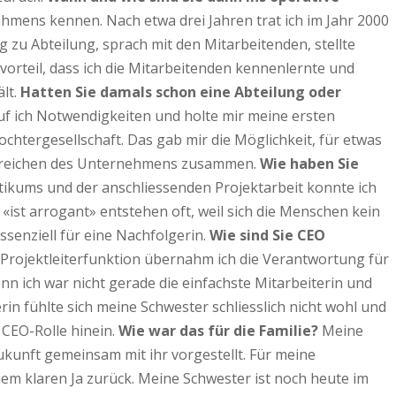
ehmens kennen. Nach etwa drei Jahren trat ich im Jahr 2000
g zu Abteilung, sprach mit den Mitarbeitenden, stellte
vorteil, dass ich die Mitarbeitenden kennenlernte und
lt.
Hatten Sie damals schon eine Abteilung oder
chuf ich Notwendigkeiten und holte mir meine ersten
ochtergesellschaft. Das gab mir die Möglichkeit, für etwas
 Bereichen des Unternehmens zusammen.
Wie haben Sie
tikums und der anschliessenden Projektarbeit konnte ich
 «ist arrogant» entstehen oft, weil sich die Menschen kein
senziell für eine Nachfolgerin.
Wie sind Sie CEO
r Projektleiterfunktion übernahm ich die Verantwortung für
enn ich war nicht gerade die einfachste Mitarbeiterin und
in fühlte sich meine Schwester schliesslich nicht wohl und
 CEO-Rolle hinein.
Wie war das für die Familie?
Meine
ukunft gemeinsam mit ihr vorgestellt. Für meine
em klaren Ja zurück. Meine Schwester ist noch heute im