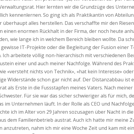
 Verwaltungsrat. Hier lernten wir die Grundzüge des Untern
lich kennenlernen. So ging ich als Praktikantin von Abteilun
 überhaupt alles herstellen. Das verschaffte mir den Riesen
n einen enormen Rückhalt in der Firma, der noch heute anhä
iden, wie lange ich in welchem Bereich bleiben wollte. Da s
 gewisse IT-Projekte oder die Begleitung der Fusion einer T
 Ich arbeitete völlig non-hierarchisch mit verschiedenen
austein einer und auch meiner Nachfolge. Während des Prak
wie «versteht nichts von Technik», «hat kein Interesse» oder
e Widerstände schon gar nicht auf. Der Distanzabbau ist es
rat als Erste in die Fussstapfen meines Vaters. Nach meine
chwester. Für sie war das sicher schwieriger als für mich, d
s im Unternehmen läuft. In der Rolle als CEO und Nachfolger
chte ich im Alter von 29 Jahren sozusagen über Nacht in die
aus dem Familienbetrieb austrat. Auch ich hatte mir meine Z
 anzutreten, nahm ich mir eine Woche Zeit und kam mit ein