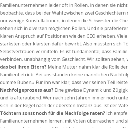
Familienunternehmen leider oft in Rollen, in denen sie nicht
beobachte, dass bei der Wahl zwischen zwei Geschlechtern d
nur wenige Konstellationen, in denen die Schwester die Chef
sehen sich in diversen möglichen Rollen. Und sie präferie
klaren Anspruch auf Positionen wie den CEO erheben. Viele 
stärksten oder klarsten dafür bewirbt. Also müssten sich Tö
Selbstvertrauen vermitteln. Es ist fundamental, dass Fam
verbinden, unabhängig vom Geschlecht. Wir sollten sehen, 
das bei Ihren Eltern?
Meine Mutter nahm klar die Rolle der
Familienbetrieb. Bei uns standen keine männlichen Nachfol
dumme Buben.» Für ihn war klar, dass wer seinen Teil leis
Nachfolgeprozess aus?
Eine gewisse Dynamik und Zügigke
und kräfteraubend. Wer nach zehn Jahren immer noch unter 
sich in der Regel nach der obersten Instanz aus. Ist der Va
Töchtern sonst noch für die Nachfolge raten?
Ich empfeh
Familienunternehmen lernen, mit Voten überraschen und si