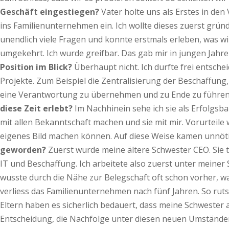
Geschäft eingestiegen?
Vater holte uns als Erstes in den
ins Familienunternehmen ein. Ich wollte dieses zuerst gründ
unendlich viele Fragen und konnte erstmals erleben, was wir
umgekehrt. Ich wurde greifbar. Das gab mir in jungen Jahre
Position im Blick?
Überhaupt nicht. Ich durfte frei entsche
Projekte. Zum Beispiel die Zentralisierung der Beschaffung,
eine Verantwortung zu übernehmen und zu Ende zu führen.
diese Zeit erlebt?
Im Nachhinein sehe ich sie als Erfolgsb
mit allen Bekanntschaft machen und sie mit mir. Vorurteile 
eigenes Bild machen können. Auf diese Weise kamen unnötig
geworden?
Zuerst wurde meine ältere Schwester CEO. Sie t
IT und Beschaffung. Ich arbeitete also zuerst unter meiner S
wusste durch die Nähe zur Belegschaft oft schon vorher, wa
verliess das Familienunternehmen nach fünf Jahren. So ruts
Eltern haben es sicherlich bedauert, dass meine Schwester 
Entscheidung, die Nachfolge unter diesen neuen Umständen