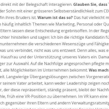
 direkt mit der Belegschaft interagieren.
Glauben Sie, dass
er Sohn mit einer grösseren Selbstverständlichkeit zum CEO
in ihres Bruders ist.
Warum ist das so?
Das hat vielleicht 
ren häufig inhaltlich Themen wie Marketing, Personal oder 
Eltern lassen diese Entscheidung ergebnisoffen. In der Rege
chter hinstellen und sagen: Ich bin die richtige Kandidatin 
ilienunternehmen die verschiedenen Wesenszüge und Fähigk
was uns verbindet, nicht was uns entzweit. Denn alles, was
 Hausfrau und der Unterstützung unseres Vaters ein. Damals
ger zur Auswahl. Auf die Nachfolge angesprochen pflegte me
tet, alle Möglichkeiten im Unternehmen bekommt.
Was macht
it. Langwierige Übergangslösungen zwischen Vorgeneratio
seinem Vater arbeitet, kann weder Leadership zeigen noch 
ter, der diese repräsentiert, ständig präsent, bleibt der Na
le, früh eine VR-Position zu übernehmen. Im VR kann eine N
ch gegenüber ihren Eltern und andern Verwaltungsratsmitg