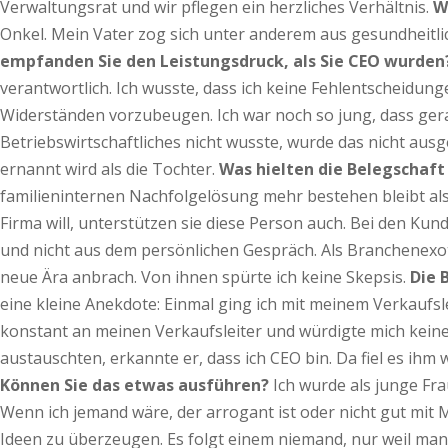
Verwaltungsrat und wir pflegen ein herzliches Verhältnis.
W
Onkel. Mein Vater zog sich unter anderem aus gesundheitlic
empfanden Sie den Leistungsdruck, als Sie CEO wurden
verantwortlich. Ich wusste, dass ich keine Fehlentscheidung
Widerständen vorzubeugen. Ich war noch so jung, dass ger
Betriebswirtschaftliches nicht wusste, wurde das nicht aus
ernannt wird als die Tochter.
Was hielten die Belegschaft
familieninternen Nachfolgelösung mehr bestehen bleibt als
Firma will, unterstützen sie diese Person auch. Bei den K
und nicht aus dem persönlichen Gespräch. Als Branchenexot
neue Ära anbrach. Von ihnen spürte ich keine Skepsis.
Die 
eine kleine Anekdote: Einmal ging ich mit meinem Verkaufsle
konstant an meinen Verkaufsleiter und würdigte mich keines B
austauschten, erkannte er, dass ich CEO bin. Da fiel es ihm
Können Sie das etwas ausführen?
Ich wurde als junge Fra
Wenn ich jemand wäre, der arrogant ist oder nicht gut mi
Ideen zu überzeugen. Es folgt einem niemand, nur weil man 