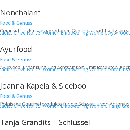
Nonchalant
Food & Genuss
Gemüsebouillon aus gerettetem Gemüse – nachhaltig, kreat
Ayurfood
Food & Genuss
Ayurveda, Ernährung und Achtsamkeit – mit Rezepten, Koc
Joanna Kapela & Sleeboo
Food & Genuss
Polnische Gourmetprodukte für die Schweiz – von Antonius 
Tanja Grandits – Schlüssel