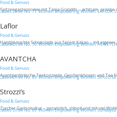
Food & Genuss
Spitzengastronomie mit Tanja Grandits – achtsam, präzise
Laflor
Food & Genuss
Handgemachte Schokolade aus fairem Kakao – mit eigener 
AVANTCHA
Food & Genuss
Avantgardistische Teekonzepte, Geschenkboxen und Tea Ev
Strozzi’s
Food & Genuss
Zürcher Gastrokultur – persönlich, stilvoll und mit viel Wohl