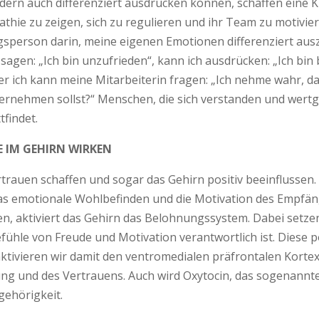
rn auch differenziert ausdrücken können, schaffen eine Kul
athie zu zeigen, sich zu regulieren und ihr Team zu motivie
sperson darin, meine eigenen Emotionen differenziert aus
 sagen: „Ich bin unzufrieden“, kann ich ausdrücken: „Ich bin
ich kann meine Mitarbeiterin fragen: „Ich nehme wahr, dass
ernehmen sollst?“ Menschen, die sich verstanden und wertge
findet.
E IM GEHIRN WIRKEN
rauen schaffen und sogar das Gehirn positiv beeinflussen.
s emotionale Wohlbefinden und die Motivation des Empfäng
, aktiviert das Gehirn das Belohnungssystem. Dabei setze
fühle von Freude und Motivation verantwortlich ist. Diese 
 aktivieren wir damit den ventromedia­­len präfrontalen Kor
ndung und des Vertrauens. Auch wird Oxytocin, das sogenannt
ehörigkeit.