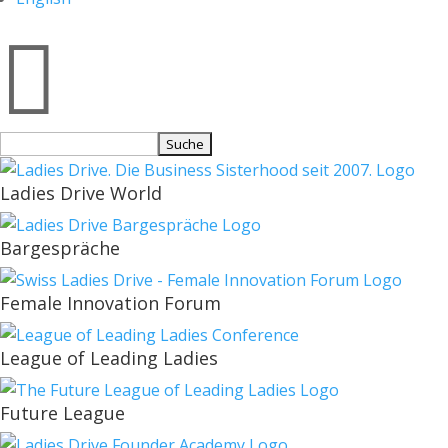

Suchen
nach:
Ladies Drive World
Bargespräche
Female Innovation Forum
League of Leading Ladies
Future League