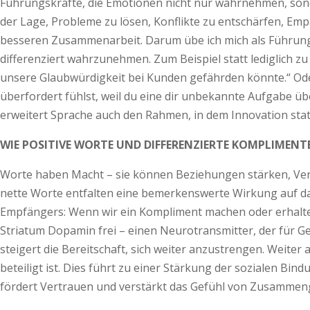
Führungskräfte, die Emotionen nicht nur wahrnehmen, sonde
der Lage, Probleme zu lösen, Konflikte zu entschärfen, Emp
besseren Zusammenarbeit. Darum übe ich mich als Führung
differenziert wahrzunehmen. Zum Beispiel statt lediglich zu
unsere Glaubwürdigkeit bei Kunden gefährden könnte.“ Oder 
überfordert fühlst, weil du eine dir unbekannte Aufgabe üb
erweitert Sprache auch den Rahmen, in dem Innovation statt
WIE POSITIVE WORTE UND DIFFERENZIERTE KOMPLIMENT
Worte haben Macht – sie können Beziehungen stärken, Vert
nette Worte entfalten eine bemerkenswerte Wirkung auf da
Empfängers: Wenn wir ein Kompliment machen oder erhalten
Striatum Dopamin frei – einen Neurotransmitter, der für Ge
steigert die Bereitschaft, sich weiter anzustrengen. Weiter
beteiligt ist. Dies führt zu einer Stärkung der sozialen Bi
fördert Vertrauen und verstärkt das Gefühl von Zusammeng