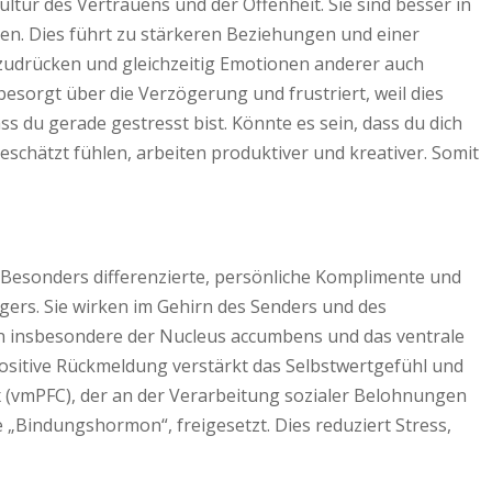
tur des Vertrauens und der Offenheit. Sie sind besser in
ren. Dies führt zu stärkeren Beziehungen und einer
zudrücken und gleichzeitig Emotionen anderer auch
 besorgt über die Verzögerung und frustriert, weil dies
 du gerade gestresst bist. Könnte es sein, dass du dich
schätzt fühlen, arbeiten produktiver und kreativer. Somit
 Besonders differenzierte, persönliche Komplimente und
ers. Sie wirken im Gehirn des Senders und des
n insbesondere der Nucleus accumbens und das ventrale
positive Rückmeldung verstärkt das Selbstwertgefühl und
tex (vmPFC), der an der Verarbeitung sozialer Belohnungen
e „Bindungshormon“, freigesetzt. Dies reduziert Stress,