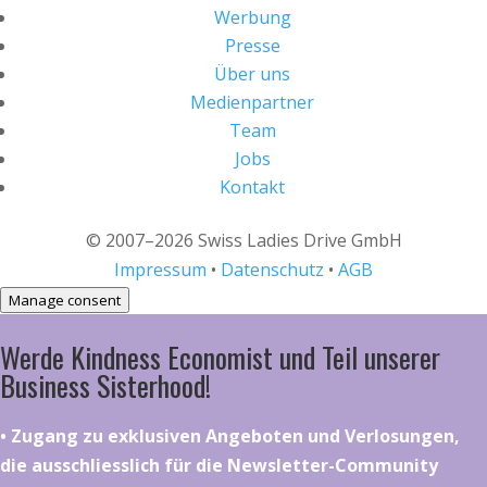
Werbung
Presse
Über uns
Medienpartner
Team
Jobs
Kontakt
© 2007–2026 Swiss Ladies Drive GmbH
Impressum
•
Datenschutz
•
AGB
Manage consent
Werde Kindness Economist und Teil unserer
Business Sisterhood!
•⁠ ⁠⁠Zugang zu exklusiven Angeboten und Verlosungen,
die ausschliesslich für die Newsletter-Community