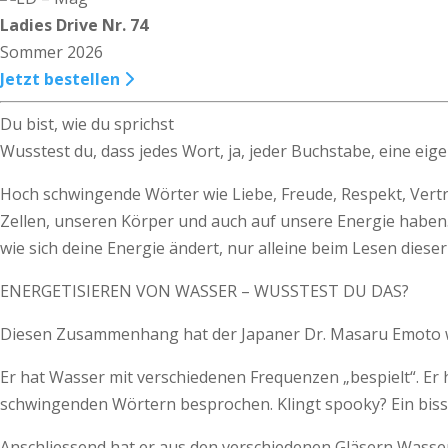
Ladies Drive Nr. 74
Sommer 2026
Jetzt bestellen
Du bist, wie du sprichst
Wusstest du, dass jedes Wort, ja, jeder Buchstabe, eine eig
Hoch schwingende Wörter wie Liebe, Freude, Respekt, Vertr
Zellen, unseren Körper und auch auf unsere Energie haben. 
wie sich deine Energie ändert, nur alleine beim Lesen diese
ENERGETISIEREN VON WASSER – WUSSTEST DU DAS?
Diesen Zusammenhang hat der Japaner Dr. Masaru Emoto wi
Er hat Wasser mit verschiedenen Frequenzen „bespielt“. Er
schwingenden Wörtern besprochen. Klingt spooky? Ein biss
Anschliessend hat er aus den verschiedenen Gläsern Wasse