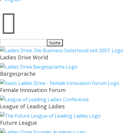

Suchen
nach:
Ladies Drive World
Bargespräche
Female Innovation Forum
League of Leading Ladies
Future League