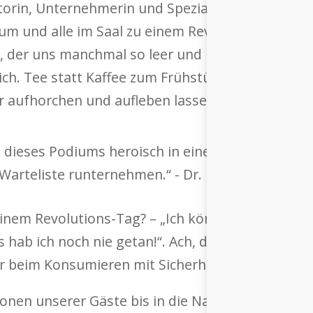
torin, Unternehmerin und Spezialistin für Change
um und alle im Saal zu einem Revolutions-Tag, 
 der uns manchmal so leer und müde macht, zu v
ch. Tee statt Kaffee zum Frühstück, Zug statt A
der aufhorchen und aufleben lassen.
s dieses Podiums heroisch in einem grossen Tas
 Warteliste runternehmen.“ - Dr. Ursula Wagner
einem Revolutions-Tag? – „Ich könnte man einen
 hab ich noch nie getan!“. Ach, denken wir da, 
r beim Konsumieren mit Sicherheit ein paar Tipp
onen unserer Gäste bis in die Nacht hinein – und