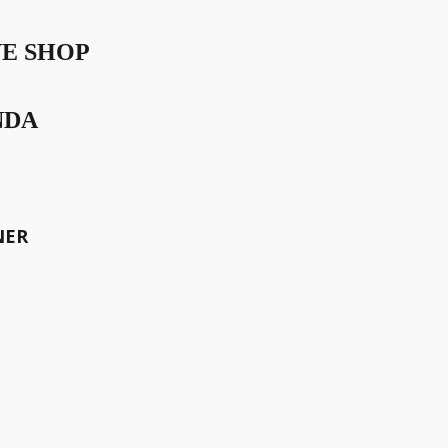
VE SHOP
nces
NDA
NER