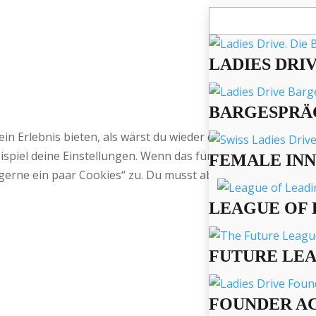
Suchen
nach:
LADIES DRI
BARGESPRÄ
 ein Erlebnis bieten, als wärst du wieder daheim bei Oma,
spiel deine Einstellungen. Wenn das für Dich okay ist, sti
FEMALE IN
gerne ein paar Cookies“ zu. Du musst aber natürlich nicht.
LEAGUE OF 
FUTURE LE
FOUNDER A