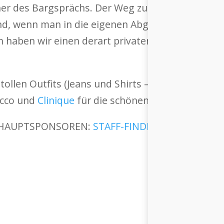
her des Bargsprächs. Der Weg zurück zum Glück k
d, wenn man in die eigenen Abgründe blickt. M
en haben wir einen derart privaten und inspirier
 tollen Outfits (Jeans und Shirts – was braucht 
ecco und
Clinique
für die schönen Give-Aways.
E HAUPTSPONSOREN:
STAFF-FINDER
,
SWISSCOM
,