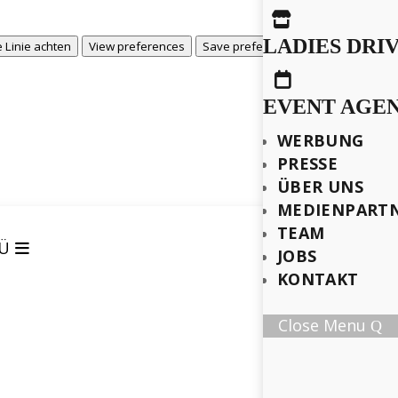

LADIES DRI
View prefere
 Linie achten
View preferences
Save preferences

EVENT AGE
WERBUNG
PRESSE
ÜBER UNS
MEDIENPART
TEAM
Ü
JOBS
KONTAKT
Close Menu