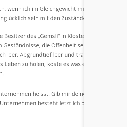
lich, wenn ich im Gleichgewicht mit mir selber b
Unglücklich sein mit den Zuständen unserer Welt.“
Besitzer des „Gemsli“ in Klosters, Rudolf Wötze
Geständnisse, die Offenheit seine Erkenntnisse 
ich leer. Abgrundtief leer und traurig“ erzählt
 ins Leben zu holen, koste es was es wolle – und 
n.
ternehmen heisst: Gib mir deine Autonomie und i
in Unternehmen besteht letztlich darin, die eigene