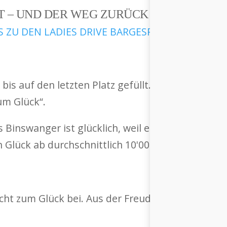
T – UND DER WEG ZURÜCK ZUM GLÜCK“
S ZU DEN LADIES DRIVE BARGESPRÄCHEN FINDEN
r bis auf den letzten Platz gefüllt. 300 Gäste e
um Glück“.
Binswanger ist glücklich, weil er nie fern sieht.
Glück ab durchschnittlich 10'000 Franken Monat
t zum Glück bei. Aus der Freude der Wahl, wird e