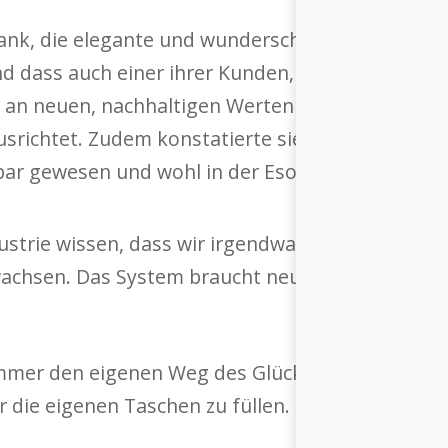
Bank, die elegante und wunderschöne Franziska v
 dass auch einer ihrer Kunden, ein Unternehmer
 an neuen, nachhaltigen Werten zu orientieren –
srichtet. Zudem konstatierte sie stolz, das sol
bar gewesen und wohl in der Esoterik Ecke gelan
ustrie wissen, dass wir irgendwann mit Karacho 
chsen. Das System braucht neue Lösungen – die 
immer den eigenen Weg des Glücks. Ihr Orang Utan
r die eigenen Taschen zu füllen.