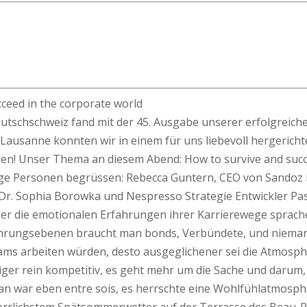
cceed in the corporate world
utschschweiz fand mit der 45. Ausgabe unserer erfolgreich
Lausanne konnten wir in einem für uns liebevoll hergerich
ommen! Unser Thema an diesem Abend: How to survive and suc
tige Personen begrüssen: Rebecca Guntern, CEO von Sandoz 
 Dr. Sophia Borowka und Nespresso Strategie Entwickler Pas
über die emotionalen Erfahrungen ihrer Karrierewege sprach
hrungsebenen braucht man bonds, Verbündete, und niemande
eams arbeiten würden, desto ausgeglichener sei die Atmosph
ger rein kompetitiv, es geht mehr um die Sache und darum, 
 man war eben entre sois, es herrschte eine Wohlfühlatmosp