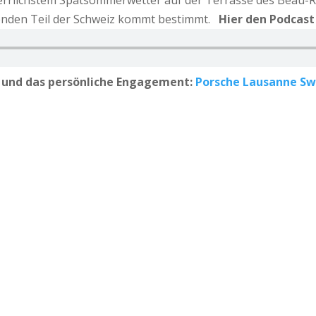
rrlichstem Spätsommerwetter auf der Terrasse des Beau-Riv
henden Teil der Schweiz kommt bestimmt.
Hier den Podcast
g und das persönliche Engagement:
Porsche Lausanne S