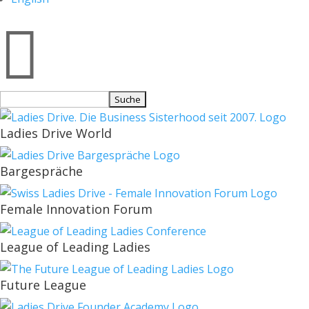

Suchen
nach:
Ladies Drive World
Bargespräche
Female Innovation Forum
League of Leading Ladies
Future League