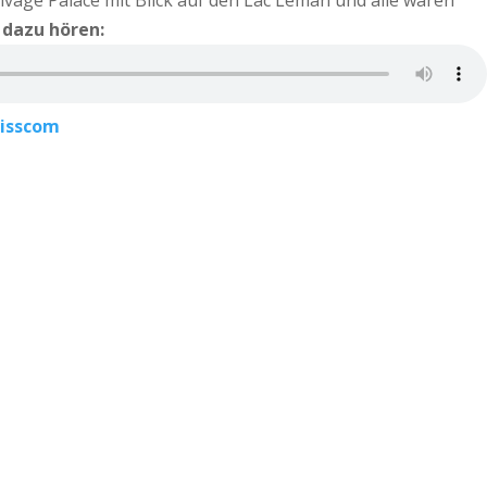
age Palace mit Blick auf den Lac Léman und alle waren
 dazu hören:
wisscom