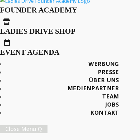
Ulrike Guérot: Survival
FOUNDER ACADEMY
of the Flexible

LADIES DRIVE SHOP

EVENT AGENDA
VORGESTELLT IN DER MAGAZINAUSGABE:
Ladies Drive No. 72 (Winter 2025/2026)
WERBUNG
PRESSE
ÜBER UNS
Text: Ulrike Guérot
MEDIENPARTNER
Illustration: Natasha Papst
TEAM
JOBS
Später lesen
KONTAKT
Close Menu