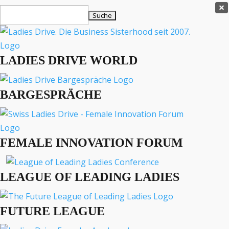
Ladies Drive Shop

Suchen
×
nach:
Es befinden sich keine Produkte im Warenkorb.

LADIES DRIVE WORLD
MENÜ
BARGESPRÄCHE
Interviews
Business
Lifestyle
FEMALE INNOVATION FORUM
Events
Travel
Podcast
LEAGUE OF LEADING LADIES
English
FUTURE LEAGUE
BUSINESS
KOLUMNE