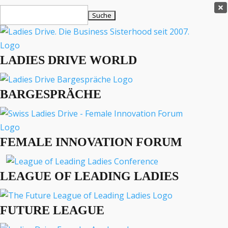
Ladies Drive Shop

Suchen
×
nach:
Es befinden sich keine Produkte im Warenkorb.

LADIES DRIVE WORLD
MENÜ
BARGESPRÄCHE
Interviews
Business
Lifestyle
FEMALE INNOVATION FORUM
Events
Travel
Podcast
LEAGUE OF LEADING LADIES
English
FUTURE LEAGUE
LADIES DRIVE ARCHIV
Event