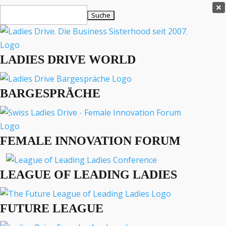
Ladies Drive Shop

Suchen
×
nach:
Es befinden sich keine Produkte im Warenkorb.

LADIES DRIVE WORLD
MENÜ
BARGESPRÄCHE
Interviews
Business
Lifestyle
FEMALE INNOVATION FORUM
Events
Travel
Podcast
LEAGUE OF LEADING LADIES
English
FUTURE LEAGUE
BUSINESS