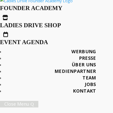
Schweiz macht kleine
FOUNDER ACADEMY
Fortschritte bei der

Gleichstellung
LADIES DRIVE SHOP

EVENT AGENDA
WERBUNG
AUS DER SERIE
PRESSE
PwC Studien
ÜBER UNS
MEDIENPARTNER
Später lesen
TEAM
JOBS
KONTAKT
Close Menu
Female Innovation Forum Vol. 9
21. Oktober 2026.